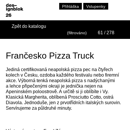
Přihláška
Vstupenky
Zpět do katalogu
61
/ 278
(filtrováno)
Frančesko Pizza Truck
Jediná certifikovaná neapolská pizza pec na čtyřech
kolech v Česku, ozdoba každého festivalu nebo firemní
akce. Výborná tenká neapolská pizza s nadýchanými
a lehce připečenými okraji je jednička nejen na
Apeninském poloostrově. A určitě si ji oblíbíte i Vy.
Klasická Margherita, oblíbená Prosciutto Cotto, ostrá
Diavola. Jednoduše, jen z prvotřídních italských surovin.
Servírujeme za půldruhé minuty.