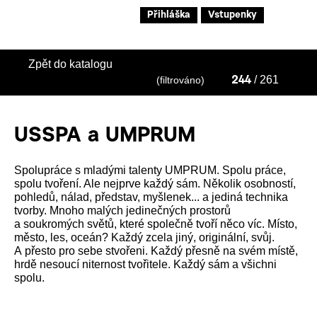
Přihláška
Vstupenky
Zpět do katalogu
/ 261
(filtrováno)
244
USSPA a UMPRUM
Spolupráce s mladými talenty UMPRUM. Spolu práce,
spolu tvoření. Ale nejprve každý sám. Několik osobností,
pohledů, nálad, představ, myšlenek... a jediná technika
tvorby. Mnoho malých jedinečných prostorů
a soukromých světů, které společně tvoří něco víc. Místo,
město, les, oceán? Každý zcela jiný, originální, svůj.
A přesto pro sebe stvořeni. Každý přesně na svém místě,
hrdě nesoucí niternost tvořitele. Každý sám a všichni
spolu.