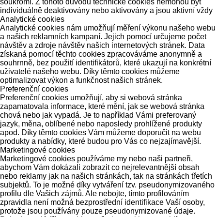
soukromí. Z tohoto důvodu technické cookies nemohou být
individuálně deaktivovány nebo aktivovány a jsou aktivní vždy
Analytické cookies
Analytické cookies nám umožňují měření výkonu našeho webu
a našich reklamních kampaní. Jejich pomocí určujeme počet
návštěv a zdroje návštěv našich internetových stránek. Data
získaná pomocí těchto cookies zpracováváme anonymně a
souhrnně, bez použití identifikátorů, které ukazují na konkrétní
uživatelé našeho webu. Díky těmto cookies můžeme
optimalizovat výkon a funkčnost našich stránek.
Preferenční cookies
Preferenční cookies umožňují, aby si webová stránka
zapamatovala informace, které mění, jak se webová stránka
chová nebo jak vypadá. Je to například Vámi preferovaný
jazyk, měna, oblíbené nebo naposledy prohlížené produkty
apod. Díky těmto cookies Vám můžeme doporučit na webu
produkty a nabídky, které budou pro Vás co nejzajímavější.
Marketingové cookies
Marketingové cookies používáme my nebo naši partneři,
abychom Vám dokázali zobrazit co nejrelevantnější obsah
nebo reklamy jak na našich stránkách, tak na stránkách třetích
subjektů. To je možné díky vytváření tzv. pseudonymizovaného
profilu dle Vašich zájmů. Ale nebojte, tímto profilováním
zpravidla není možná bezprostřední identifikace Vaší osoby,
protože jsou používány pouze pseudonymizované údaje.