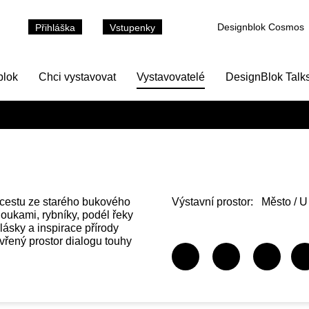
Designblok Cosmos
Přihláška
Vstupenky
blok
Chci vystavovat
Vystavovatelé
DesignBlok Talk
 cestu ze starého bukového
Výstavní prostor:
Město / U
loukami, rybníky, podél řeky
lásky a inspirace přírody
vřený prostor dialogu touhy