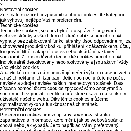
×
Nastavení cookies
Zde máte možnost přizpůsobit soubory cookies dle kategorií,
jak vyhovují nejlépe Vašim preferencím.
Technické cookies
Technické cookies jsou nezbytné pro správné fungování
webové stránky a všech funkcí, které nabízí a nemohou být
vypnuty bez zablokování funkcí stránky. Jsou odpovědné mj. za
uchovávání produktů v košíku, přihlášení k zákaznickému účtu,
fungování filtrů, nákupní proces nebo ukládání nastavení
soukromí. Z tohoto důvodu technické cookies nemohou být
individuálně deaktivovány nebo aktivovány a jsou aktivní vždy
Analytické cookies
Analytické cookies nám umožňují měření výkonu našeho webu
a našich reklamních kampaní. Jejich pomocí určujeme počet
návštěv a zdroje návštěv našich internetových stránek. Data
získaná pomocí těchto cookies zpracováváme anonymně a
souhrnně, bez použití identifikátorů, které ukazují na konkrétní
uživatelé našeho webu. Díky těmto cookies můžeme
optimalizovat výkon a funkčnost našich stránek.
Preferenční cookies
Preferenční cookies umožňují, aby si webová stránka
zapamatovala informace, které mění, jak se webová stránka
chová nebo jak vypadá. Je to například Vámi preferovaný
jazyk, měna, oblíbené nebo naposledy prohlížené produkty