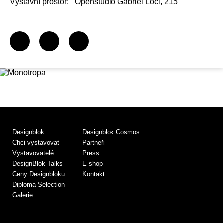
Výstavní prostor:
Openstudio Gabriel Loci, 215
Designblok
Designblok Cosmos
Chci vystavovat
Partneři
Vystavovatelé
Press
DesignBlok Talks
E-shop
Ceny Designbloku
Kontakt
Diploma Selection
Galerie