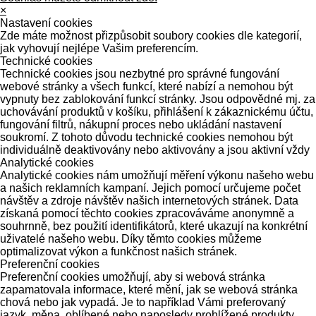
×
Nastavení cookies
Zde máte možnost přizpůsobit soubory cookies dle kategorií,
jak vyhovují nejlépe Vašim preferencím.
Technické cookies
Technické cookies jsou nezbytné pro správné fungování
webové stránky a všech funkcí, které nabízí a nemohou být
vypnuty bez zablokování funkcí stránky. Jsou odpovědné mj. za
uchovávání produktů v košíku, přihlášení k zákaznickému účtu,
fungování filtrů, nákupní proces nebo ukládání nastavení
soukromí. Z tohoto důvodu technické cookies nemohou být
individuálně deaktivovány nebo aktivovány a jsou aktivní vždy
Analytické cookies
Analytické cookies nám umožňují měření výkonu našeho webu
a našich reklamních kampaní. Jejich pomocí určujeme počet
návštěv a zdroje návštěv našich internetových stránek. Data
získaná pomocí těchto cookies zpracováváme anonymně a
souhrnně, bez použití identifikátorů, které ukazují na konkrétní
uživatelé našeho webu. Díky těmto cookies můžeme
optimalizovat výkon a funkčnost našich stránek.
Preferenční cookies
Preferenční cookies umožňují, aby si webová stránka
zapamatovala informace, které mění, jak se webová stránka
chová nebo jak vypadá. Je to například Vámi preferovaný
jazyk, měna, oblíbené nebo naposledy prohlížené produkty