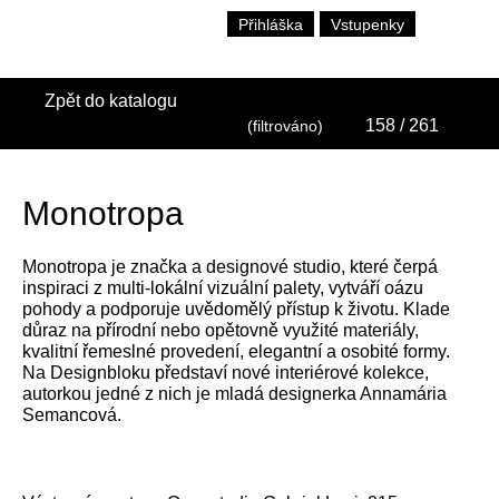
Přihláška
Vstupenky
Zpět do katalogu
158
/ 261
(filtrováno)
Monotropa
Monotropa je značka a designové studio, které čerpá
inspiraci z multi-lokální vizuální palety, vytváří oázu
pohody a podporuje uvědomělý přístup k životu. Klade
důraz na přírodní nebo opětovně využité materiály,
kvalitní řemeslné provedení, elegantní a osobité formy.
Na Designbloku představí nové interiérové kolekce,
autorkou jedné z nich je mladá designerka Annamária
Semancová.