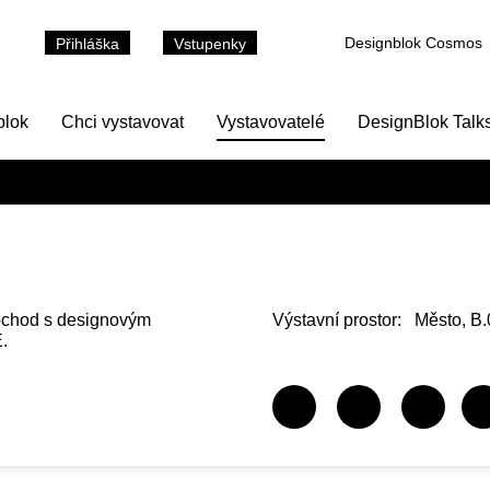
Designblok Cosmos
Přihláška
Vstupenky
blok
Chci vystavovat
Vystavovatelé
DesignBlok Talk
bchod s designovým
Výstavní prostor:
Město, B.
.