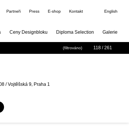
Partneři
Press
E-shop
Kontakt
English
s
Ceny Designbloku
Diploma Selection
Galerie
118
/ 261
(filtrováno)
08 / Vojtěšská 9, Praha 1