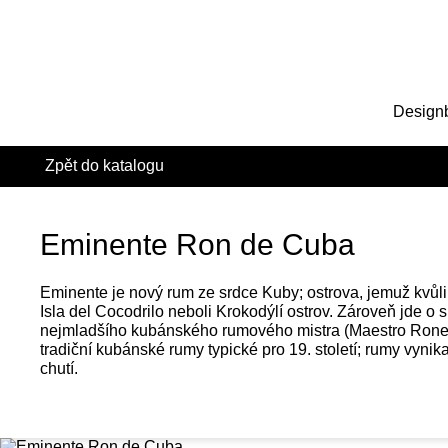
Design
Zpět do katalogu
Eminente Ron de Cuba
Eminente je nový rum ze srdce Kuby; ostrova, jemuž kvůli 
Isla del Cocodrilo neboli Krokodýlí ostrov. Zároveň jde o
nejmladšího kubánského rumového mistra (Maestro Ronero
tradiční kubánské rumy typické pro 19. století; rumy vynik
chutí.