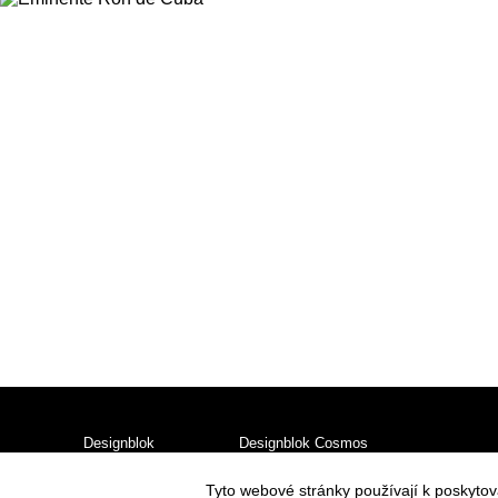
Designblok
Designblok Cosmos
Chci vystavovat
Partneři
Vystavovatelé
Tyto webové stránky používají k poskyto
Press