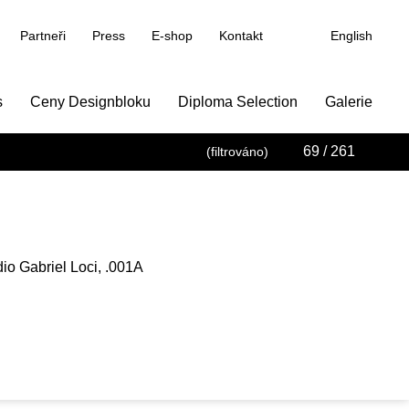
Partneři
Press
E-shop
Kontakt
English
s
Ceny Designbloku
Diploma Selection
Galerie
69
/ 261
(filtrováno)
io Gabriel Loci, .001A