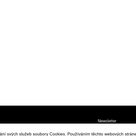
Newsletter
Souhlasím se zpraco
vání svých služeb soubory Cookies. Používáním těchto webových stráne