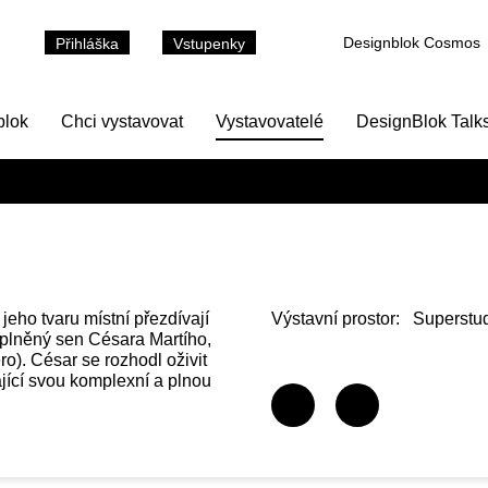
Designblok Cosmos
Přihláška
Vstupenky
blok
Chci vystavovat
Vystavovatelé
DesignBlok Talk
jeho tvaru místní přezdívají
Výstavní prostor:
Superstud
 splněný sen Césara Martího,
). César se rozhodl oživit
ající svou komplexní a plnou