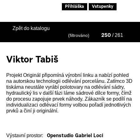
Přihláška
Vstupenky
Zpět do katalogu
/ 261
(filtrováno)
250
Viktor Tabiš
Projekt Originál připomíná výrobní linku a nabízí pohled
na autorskou technologii odlévání porcelánu. Zatímco 3D
tiskárna neustále vyrábí polotovary na odlévání sádry,
hydraulický lis v další fázi láme sádrové dílce formy, čímž
do procesu zapojuje prvek náhody. Zákazník se podílí na
individualizaci odlévací formy volbou pořadí jednotlivých
prvků a činí ji originální.
Výstavní prostor:
Openstudio Gabriel Loci