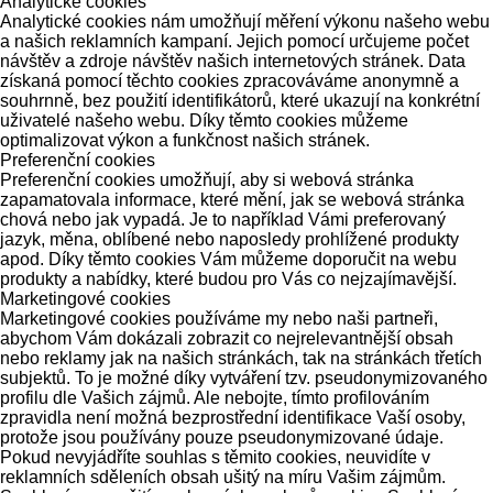
Analytické cookies
Analytické cookies nám umožňují měření výkonu našeho webu
a našich reklamních kampaní. Jejich pomocí určujeme počet
návštěv a zdroje návštěv našich internetových stránek. Data
získaná pomocí těchto cookies zpracováváme anonymně a
souhrnně, bez použití identifikátorů, které ukazují na konkrétní
uživatelé našeho webu. Díky těmto cookies můžeme
optimalizovat výkon a funkčnost našich stránek.
Preferenční cookies
Preferenční cookies umožňují, aby si webová stránka
zapamatovala informace, které mění, jak se webová stránka
chová nebo jak vypadá. Je to například Vámi preferovaný
jazyk, měna, oblíbené nebo naposledy prohlížené produkty
apod. Díky těmto cookies Vám můžeme doporučit na webu
produkty a nabídky, které budou pro Vás co nejzajímavější.
Marketingové cookies
Marketingové cookies používáme my nebo naši partneři,
abychom Vám dokázali zobrazit co nejrelevantnější obsah
nebo reklamy jak na našich stránkách, tak na stránkách třetích
subjektů. To je možné díky vytváření tzv. pseudonymizovaného
profilu dle Vašich zájmů. Ale nebojte, tímto profilováním
zpravidla není možná bezprostřední identifikace Vaší osoby,
protože jsou používány pouze pseudonymizované údaje.
Pokud nevyjádříte souhlas s těmito cookies, neuvidíte v
reklamních sděleních obsah ušitý na míru Vašim zájmům.