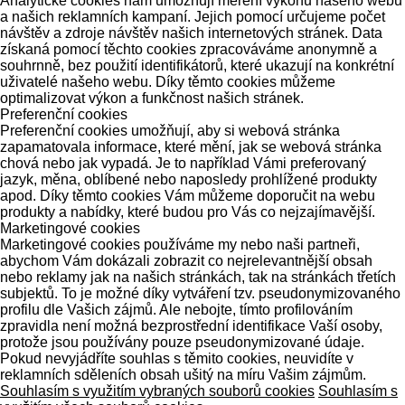
Analytické cookies nám umožňují měření výkonu našeho webu
a našich reklamních kampaní. Jejich pomocí určujeme počet
návštěv a zdroje návštěv našich internetových stránek. Data
získaná pomocí těchto cookies zpracováváme anonymně a
souhrnně, bez použití identifikátorů, které ukazují na konkrétní
uživatelé našeho webu. Díky těmto cookies můžeme
optimalizovat výkon a funkčnost našich stránek.
Preferenční cookies
Preferenční cookies umožňují, aby si webová stránka
zapamatovala informace, které mění, jak se webová stránka
chová nebo jak vypadá. Je to například Vámi preferovaný
jazyk, měna, oblíbené nebo naposledy prohlížené produkty
apod. Díky těmto cookies Vám můžeme doporučit na webu
produkty a nabídky, které budou pro Vás co nejzajímavější.
Marketingové cookies
Marketingové cookies používáme my nebo naši partneři,
abychom Vám dokázali zobrazit co nejrelevantnější obsah
nebo reklamy jak na našich stránkách, tak na stránkách třetích
subjektů. To je možné díky vytváření tzv. pseudonymizovaného
profilu dle Vašich zájmů. Ale nebojte, tímto profilováním
zpravidla není možná bezprostřední identifikace Vaší osoby,
protože jsou používány pouze pseudonymizované údaje.
Pokud nevyjádříte souhlas s těmito cookies, neuvidíte v
reklamních sděleních obsah ušitý na míru Vašim zájmům.
Souhlasím s využitím vybraných souborů cookies
Souhlasím s