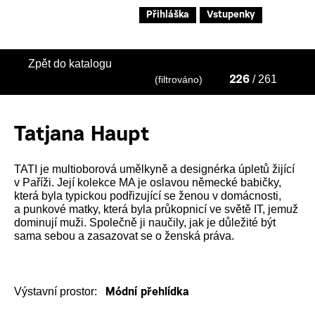
Přihláška
Vstupenky
Zpět do katalogu
/ 261
(filtrováno)
226
Tatjana Haupt
TATI je multioborová umělkyně a designérka úpletů žijící
v Paříži. Její kolekce MA je oslavou německé babičky,
která byla typickou podřizující se ženou v domácnosti,
a punkové matky, která byla průkopnicí ve světě IT, jemuž
dominují muži. Společně ji naučily, jak je důležité být
sama sebou a zasazovat se o ženská práva.
Výstavní prostor:
Módní přehlídka