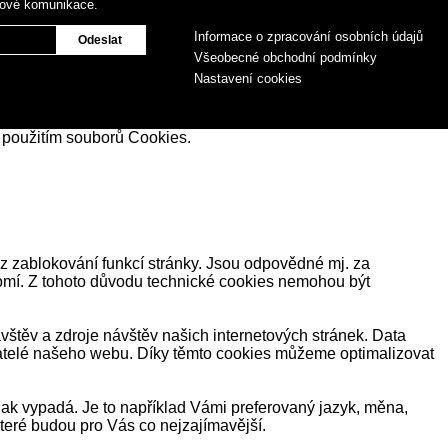
gové komunikace.
Informace o zpracování osobních údajů
Všeobecné obchodní podmínky
Nastavení cookies
 použitím souborů Cookies.
z zablokování funkcí stránky. Jsou odpovědné mj. za
romí. Z tohoto důvodu technické cookies nemohou být
těv a zdroje návštěv našich internetových stránek. Data
ivatelé našeho webu. Díky těmto cookies můžeme optimalizovat
ak vypadá. Je to například Vámi preferovaný jazyk, měna,
eré budou pro Vás co nejzajímavější.