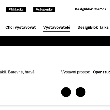
Designblok Cosmos
Přihláška
Vstupenky
Chci vystavovat
Vystavovatelé
DesignBlok Talks
dáků. Barevné, hravé
Výstavní prostor:
Openstud