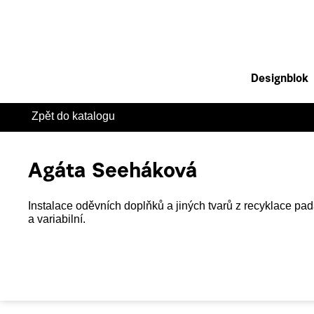
Designblok
Zpět do katalogu
Agáta Seeháková
Instalace oděvních doplňků a jiných tvarů z recyklace pa
a variabilní.