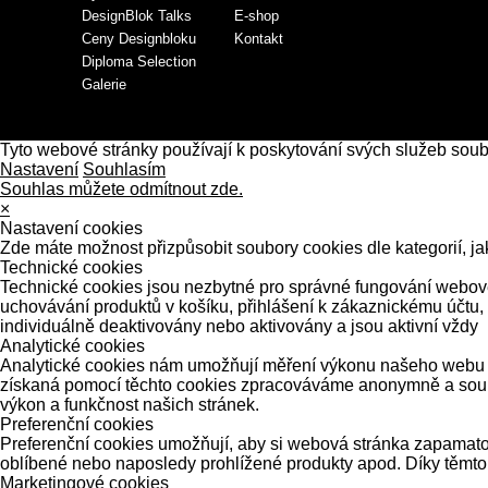
DesignBlok Talks
E-shop
Ceny Designbloku
Kontakt
Diploma Selection
Galerie
Tyto webové stránky používají k poskytování svých služeb sou
Nastavení
Souhlasím
Souhlas můžete odmítnout zde.
×
Nastavení cookies
Zde máte možnost přizpůsobit soubory cookies dle kategorií, ja
Technické cookies
Technické cookies jsou nezbytné pro správné fungování webové 
uchovávání produktů v košíku, přihlášení k zákaznickému účtu,
individuálně deaktivovány nebo aktivovány a jsou aktivní vždy
Analytické cookies
Analytické cookies nám umožňují měření výkonu našeho webu a 
získaná pomocí těchto cookies zpracováváme anonymně a souhrn
výkon a funkčnost našich stránek.
Preferenční cookies
Preferenční cookies umožňují, aby si webová stránka zapamatov
oblíbené nebo naposledy prohlížené produkty apod. Díky těmto
Marketingové cookies