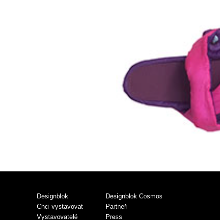
Designblok
Designblok Cosmos
Chci vystavovat
Partneři
Vystavovatelé
Press