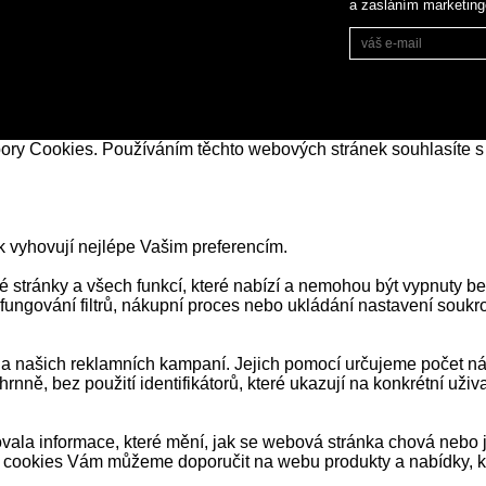
a zasláním marketin
bory Cookies. Používáním těchto webových stránek souhlasíte s
k vyhovují nejlépe Vašim preferencím.
stránky a všech funkcí, které nabízí a nemohou být vypnuty be
 fungování filtrů, nákupní proces nebo ukládání nastavení souk
našich reklamních kampaní. Jejich pomocí určujeme počet návš
ně, bez použití identifikátorů, které ukazují na konkrétní už
ala informace, které mění, jak se webová stránka chová nebo j
 cookies Vám můžeme doporučit na webu produkty a nabídky, kt