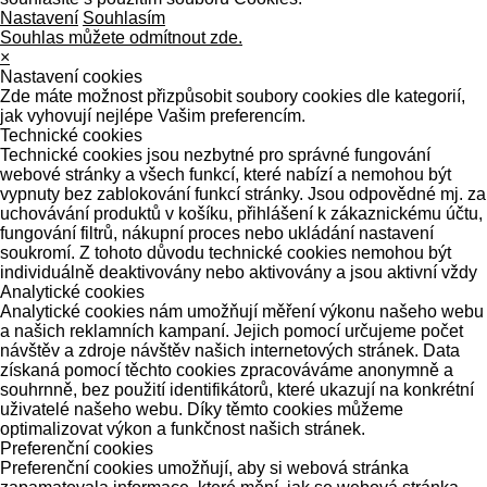
Nastavení
Souhlasím
Souhlas můžete odmítnout zde.
×
Nastavení cookies
Zde máte možnost přizpůsobit soubory cookies dle kategorií,
jak vyhovují nejlépe Vašim preferencím.
Technické cookies
Technické cookies jsou nezbytné pro správné fungování
webové stránky a všech funkcí, které nabízí a nemohou být
vypnuty bez zablokování funkcí stránky. Jsou odpovědné mj. za
uchovávání produktů v košíku, přihlášení k zákaznickému účtu,
fungování filtrů, nákupní proces nebo ukládání nastavení
soukromí. Z tohoto důvodu technické cookies nemohou být
individuálně deaktivovány nebo aktivovány a jsou aktivní vždy
Analytické cookies
Analytické cookies nám umožňují měření výkonu našeho webu
a našich reklamních kampaní. Jejich pomocí určujeme počet
návštěv a zdroje návštěv našich internetových stránek. Data
získaná pomocí těchto cookies zpracováváme anonymně a
souhrnně, bez použití identifikátorů, které ukazují na konkrétní
uživatelé našeho webu. Díky těmto cookies můžeme
optimalizovat výkon a funkčnost našich stránek.
Preferenční cookies
Preferenční cookies umožňují, aby si webová stránka