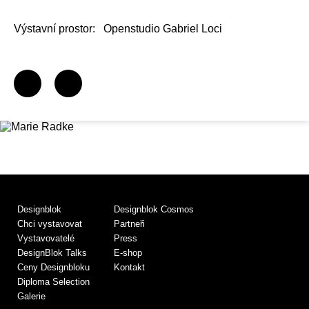
Výstavní prostor:
Openstudio Gabriel Loci
Designblok
Designblok Cosmos
Chci vystavovat
Partneři
Vystavovatelé
Press
DesignBlok Talks
E-shop
Ceny Designbloku
Kontakt
Diploma Selection
Galerie