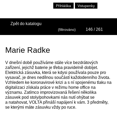
Přihláška
Vstupenky
Zpět do katalogu
146
/ 261
(filtrováno)
Marie Radke
V dnešní době používáme stále více bezdrátových
zařízení, jejichž baterie je třeba pravidelně dobíjet.
Elektrická zásuvka, která se kdysi používala pouze pro
vysavač, je dnes nedílnou součástí každodenního života.
Vzhledem ke koronavirové krizi a s ní spojenému tlaku na
digitalizaci získala práce v režimu home office na
významu. Zatímco improvizovaná řešení několika
zásuvek pod stoly/pohovkami nás nutí ohýbat se
a natahovat, VOLTA přináší napájení k vám. 3 předměty,
se kterými máte zásuvku vždy po ruce.