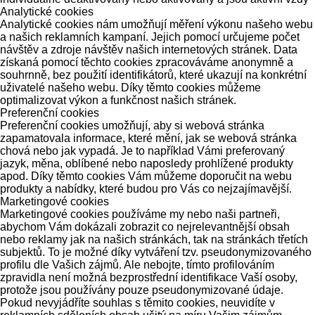
Analytické cookies
Analytické cookies nám umožňují měření výkonu našeho webu
a našich reklamních kampaní. Jejich pomocí určujeme počet
návštěv a zdroje návštěv našich internetových stránek. Data
získaná pomocí těchto cookies zpracováváme anonymně a
souhrnně, bez použití identifikátorů, které ukazují na konkrétní
uživatelé našeho webu. Díky těmto cookies můžeme
optimalizovat výkon a funkčnost našich stránek.
Preferenční cookies
Preferenční cookies umožňují, aby si webová stránka
zapamatovala informace, které mění, jak se webová stránka
chová nebo jak vypadá. Je to například Vámi preferovaný
jazyk, měna, oblíbené nebo naposledy prohlížené produkty
apod. Díky těmto cookies Vám můžeme doporučit na webu
produkty a nabídky, které budou pro Vás co nejzajímavější.
Marketingové cookies
Marketingové cookies používáme my nebo naši partneři,
abychom Vám dokázali zobrazit co nejrelevantnější obsah
nebo reklamy jak na našich stránkách, tak na stránkách třetích
subjektů. To je možné díky vytváření tzv. pseudonymizovaného
profilu dle Vašich zájmů. Ale nebojte, tímto profilováním
zpravidla není možná bezprostřední identifikace Vaší osoby,
protože jsou používány pouze pseudonymizované údaje.
Pokud nevyjádříte souhlas s těmito cookies, neuvidíte v