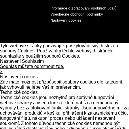
Informace o zpracování osobních údajů
Všeobecné obchodní podmínky
Nastavení cookies
Tyto webové stránky používají k poskytování svých služeb
soubory Cookies. Používáním těchto webových stránek
souhlasíte s použitím souborů Cookies.
Nastavení
Souhlasím
Souhlas můžete odmítnout zde.
×
Nastavení cookies
Zde máte možnost přizpůsobit soubory cookies dle kategorií,
jak vyhovují nejlépe Vašim preferencím.
Technické cookies
Technické cookies jsou nezbytné pro správné fungování
webové stránky a všech funkcí, které nabízí a nemohou být
vypnuty bez zablokování funkcí stránky. Jsou odpovědné mj. za
uchovávání produktů v košíku, přihlášení k zákaznickému účtu,
fungování filtrů, nákupní proces nebo ukládání nastavení
soukromí. Z tohoto důvodu technické cookies nemohou být
individuálně deaktivovány nebo aktivovány a jsou aktivní vždy