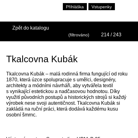
Přihláška
Vstupenky
Zpět do katalogu
214
/ 243
(filtrováno)
Tkalcovna Kubák
Tkalcovna Kubák – malá rodinná firma fungující od roku
1870, která úzce spolupracuje s umělci, designéry,
architekty a módními návrháři, aby vytvářela textil
s vynikající estetickou a nadčasovou hodnotou. Díky
využití původních postupů a historických strojů si každý
výrobek nese svoji autentičnost. Tkalcovna Kubák si
zakládá na ruční práci, která dodává každému kusu
osobní šmrnc.