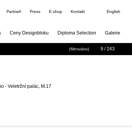
Partneři
Press
E-shop
Kontakt
English
s
Ceny Designbloku
Diploma Selection
Galerie
9
/ 243
(filtrováno)
o - Veletržní palác, M.17