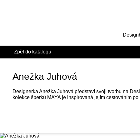
Design
Zpět do katalogu
Anežka Juhová
Designérka Anežka Juhová představí svoji tvorbu na Desig
kolekce šperků MAYA je inspirovaná jejím cestováním po