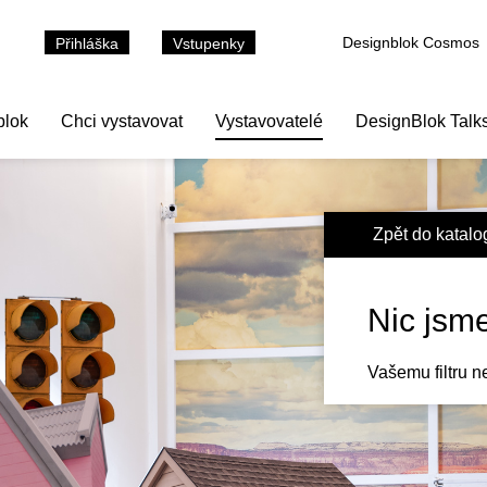
Designblok Cosmos
Přihláška
Vstupenky
blok
Chci vystavovat
Vystavovatelé
DesignBlok Talk
Zpět do katalo
Nic jsm
Vašemu filtru n