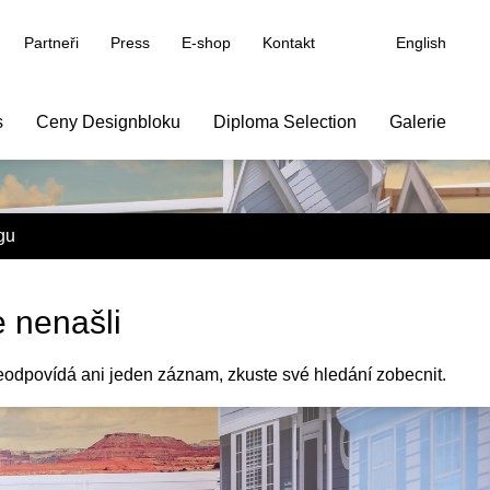
Partneři
Press
E-shop
Kontakt
English
s
Ceny Designbloku
Diploma Selection
Galerie
gu
e nenašli
eodpovídá ani jeden záznam, zkuste své hledání zobecnit.