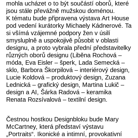
mohla ucházet o to být součástí oborů, které
jsou stále převážně mužskou doménou.
K tématu bude připravena výstava Art House
pod vedení kurátorky Michaely Kádnerové. Ta
si všímá vzájemné podpory žen v úsilí
smysluplně a uspokojivě působit v oblasti
designu, a proto vybrala přední představitelky
různých oborů designu (Liběna Rochová –
móda, Eva Eisler – šperk, Lada Semecká –
sklo, Barbora Škorpilová – interiérový design,
Lucie Koldová – produktový design, Zuzana
Lednická – grafický design, Martina Lukič –
design a AI, Šárka Radová – keramika
Renata Rozsívalová – textilní design.
Čestnou hostkou Designbloku bude Mary
McCartney, která představí výstavu
„Portraits“. Ikonické a intimní, provokativní