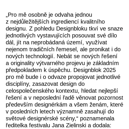
„Pro mě osobně je odvaha jednou
z nejdůležitějších ingrediencí kvalitního
designu. Z pohledu Designbloku tkví ve snaze
jednotlivých vystavujících posouvat své dílo
dál, jít na neprobádaná území, využívat
nejenom tradičních řemesel, ale pronikat i do
nových technologií. Nebát se nových řešení
a originality výtvarného projevu je základním
předpokladem k úspěchu. Designblok 2025
pro mě bude i o odvaze propojovat jednotlivé
disciplíny, zasazovat design do
celospolečenského kontextu, hledat nejlepší
řešení a v neposlední řadě věnovat pozornost
především designérkám a všem ženám, které
v posledních letech významně zasahují do
světové designérské scény,“ poznamenala
ředitelka festivalu Jana Zielinski a dodala: