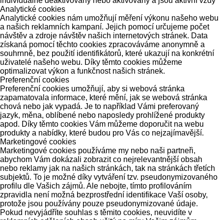
individuálně deaktivovány nebo aktivovány a jsou aktivní vždy
Analytické cookies
Analytické cookies nám umožňují měření výkonu našeho webu
a našich reklamních kampaní. Jejich pomocí určujeme počet
návštěv a zdroje návštěv našich internetových stránek. Data
získaná pomocí těchto cookies zpracováváme anonymně a
souhrnně, bez použití identifikátorů, které ukazují na konkrétní
uživatelé našeho webu. Díky těmto cookies můžeme
optimalizovat výkon a funkčnost našich stránek.
Preferenční cookies
Preferenční cookies umožňují, aby si webová stránka
zapamatovala informace, které mění, jak se webová stránka
chová nebo jak vypadá. Je to například Vámi preferovaný
jazyk, měna, oblíbené nebo naposledy prohlížené produkty
apod. Díky těmto cookies Vám můžeme doporučit na webu
produkty a nabídky, které budou pro Vás co nejzajímavější.
Marketingové cookies
Marketingové cookies používáme my nebo naši partneři,
abychom Vám dokázali zobrazit co nejrelevantnější obsah
nebo reklamy jak na našich stránkách, tak na stránkách třetích
subjektů. To je možné díky vytváření tzv. pseudonymizovaného
profilu dle Vašich zájmů. Ale nebojte, tímto profilováním
zpravidla není možná bezprostřední identifikace Vaší osoby,
protože jsou používány pouze pseudonymizované údaje.
Pokud nevyjádříte souhlas s těmito cookies, neuvidíte v