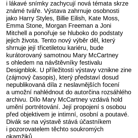
i lákavé snímky zachycují nová témata skrze
známé tváře. Výstava zahrnuje osobnosti
jako Harry Styles, Billie Eilish, Kate Moss,
Emma Stone, Morgan Freeman a Joni
Mitchell a ponořuje se hluboko do podstaty
jejich života. Tento nový výběr děl, který
shrnuje její třicetiletou kariéru, bude
kurátorovaný samotnou Mary McCartney
s ohledem na návštěvníky festivalu
Designblok. U příležitosti výstavy vznikne zine
(zájmový časopis), který představí dosud
nepublikovaná díla z neslavnějších focení
a umožní nahlédnout do autorčina rozsáhlého
archivu. Dílo Mary McCartney vzdává hold
umění portrétování. Její propojení s osobou
před objektivem je intimní, osobní a poutavé.
Divák se na výstavě stává účastníkem
i pozorovatelem těchto soukromých
okamžiků.