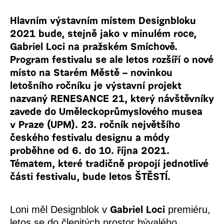
Hlavním výstavním místem Designbloku
2021 bude, stejně jako v minulém roce,
Gabriel Loci na pražském Smíchově.
Program festivalu se ale letos rozšíří o nové
místo na Starém Městě – novinkou
letošního ročníku je výstavní projekt
nazvaný RENESANCE 21, který návštěvníky
zavede do Uměleckoprůmyslového musea
v Praze (UPM)
. 23. ročník
největšího
českého festivalu designu a
módy
proběhne od 6. do 10. října 2021.
Tématem, které tradičně
propojí jednotlivé
části festivalu, bude letos ŠTĚSTÍ.
Loni měl Designblok v
premiéru,
Gabriel Loci
letos se do členitých prostor bývalého