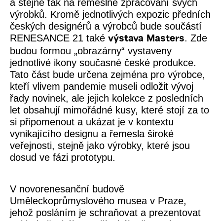
a stejně tak na řemeslné zpracování svých
výrobků. Kromě jednotlivých expozic předních
českých designérů a výrobců bude součástí
RENESANCE 21 také
. Zde
výstava Masters
budou formou „obrazárny“ vystaveny
jednotlivé ikony současné české produkce.
Tato část bude určena zejména pro výrobce,
kteří vlivem pandemie museli odložit vývoj
řady novinek, ale jejich kolekce z posledních
let obsahují mimořádné kusy, které stojí za to
si připomenout a ukázat je v kontextu
vynikajícího designu a řemesla široké
veřejnosti, stejně jako výrobky, které jsou
dosud ve fázi prototypu.
V novorenesanční budově
Uměleckoprůmyslového musea v Praze,
jehož posláním je schraňovat a prezentovat