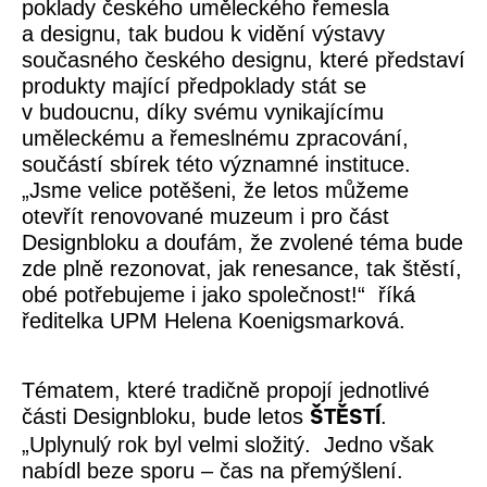
poklady českého uměleckého řemesla
a designu, tak budou k vidění výstavy
současného českého designu, které představí
produkty mající předpoklady stát se
v budoucnu, díky svému vynikajícímu
uměleckému a řemeslnému zpracování,
součástí sbírek této významné instituce.
„Jsme velice potěšeni, že letos můžeme
otevřít renovované muzeum i pro část
Designbloku a doufám, že zvolené téma bude
zde plně rezonovat, jak renesance, tak štěstí,
obé potřebujeme i jako společnost!“
říká
ředitelka UPM Helena Koenigsmarková.
Tématem, které tradičně propojí jednotlivé
části Designbloku, bude letos
.
ŠTĚSTÍ
„
Uplynulý rok byl velmi složitý. Jedno však
nabídl beze sporu – čas na přemýšlení.