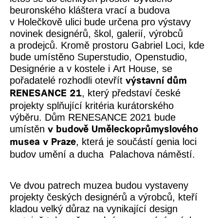
beuronského kláštera vrací a budova
v Holečkově ulici bude určena pro výstavy
novinek designérů, škol, galerií, výrobců
a prodejců. Kromě prostoru Gabriel Loci, kde
bude umístěno Superstudio, Openstudio,
Designérie a v kostele i Art House, se
pořadatelé rozhodli otevřít
výstavní dům
, který představí české
RENESANCE 21
projekty splňující kritéria kurátorského
výběru. Dům RENESANCE 2021 bude
umístěn
v budově Uměleckoprůmyslového
, která je součástí genia loci
musea v Praze
budov umění a ducha Palachova náměstí.
Ve dvou patrech muzea budou vystaveny
projekty českých designérů a výrobců, kteří
kladou velký důraz na vynikající design