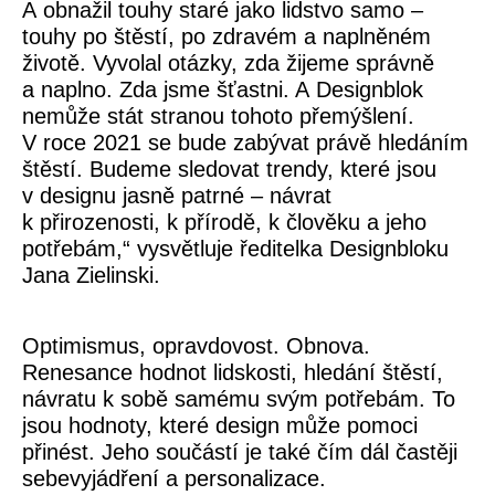
A obnažil touhy staré jako lidstvo samo –
touhy po štěstí, po zdravém a naplněném
životě. Vyvolal otázky, zda žijeme správně
a naplno. Zda jsme šťastni. A Designblok
nemůže stát stranou tohoto přemýšlení.
V roce 2021 se bude zabývat právě hledáním
štěstí. Budeme sledovat trendy, které jsou
v designu jasně patrné – návrat
k přirozenosti, k přírodě, k člověku a jeho
potřebám
,
“ vysvětluje ředitelka Designbloku
Jana Zielinski.
Optimismus, opravdovost. Obnova.
Renesance hodnot lidskosti, hledání štěstí,
návratu k sobě samému svým potřebám. To
jsou hodnoty, které design může pomoci
přinést. Jeho součástí je také čím dál častěji
sebevyjádření a personalizace.