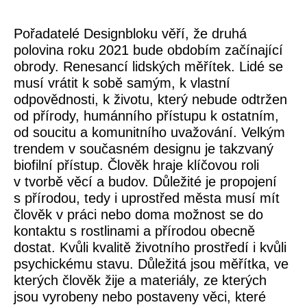
Pořadatelé Designbloku věří, že druhá
polovina roku 2021 bude obdobím začínající
obrody. Renesancí lidských měřítek. Lidé se
musí vrátit k sobě samým, k vlastní
odpovědnosti, k životu, který nebude odtržen
od přírody, humánního přístupu k ostatním,
od soucitu a komunitního uvažování. Velkým
trendem v současném designu je takzvaný
biofilní přístup. Člověk hraje klíčovou roli
v tvorbě věcí a budov. Důležité je propojení
s přírodou, tedy i uprostřed města musí mít
člověk v práci nebo doma možnost se do
kontaktu s rostlinami a přírodou obecně
dostat. Kvůli kvalitě životního prostředí i kvůli
psychickému stavu. Důležitá jsou měřítka, ve
kterých člověk žije a materiály, ze kterých
jsou vyrobeny nebo postaveny věci, které