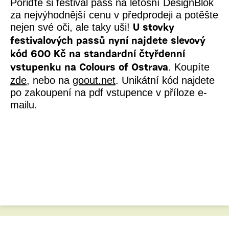
Pořiďte si festival pass na letošní DesignBlok
za nejvýhodnější cenu v předprodeji a potěšte
nejen své oči, ale taky uši!
U stovky
festivalových passů nyní najdete slevový
kód 600 Kč na standardní čtyřdenní
. Koupíte
vstupenku na Colours of Ostrava
zde
, nebo na
goout.net
. Unikátní kód najdete
po zakoupení na pdf vstupence v příloze e-
mailu.