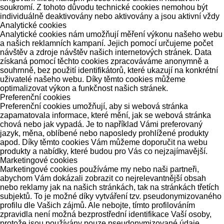
soukromí. Z tohoto důvodu technické cookies nemohou být
individuálně deaktivovány nebo aktivovány a jsou aktivní vždy
Analytické cookies
Analytické cookies nám umožňují měření výkonu našeho webu
a našich reklamních kampaní. Jejich pomocí určujeme počet
návštěv a zdroje návštěv našich internetových stránek. Data
získaná pomocí těchto cookies zpracováváme anonymně a
souhrnně, bez použití identifikátorů, které ukazují na konkrétní
uživatelé našeho webu. Díky těmto cookies můžeme
optimalizovat výkon a funkčnost našich stránek.
Preferenční cookies
Preferenční cookies umožňují, aby si webová stránka
zapamatovala informace, které mění, jak se webová stránka
chová nebo jak vypadá. Je to například Vámi preferovaný
jazyk, měna, oblíbené nebo naposledy prohlížené produkty
apod. Díky těmto cookies Vám můžeme doporučit na webu
produkty a nabídky, které budou pro Vás co nejzajímavější.
Marketingové cookies
Marketingové cookies používáme my nebo naši partneři,
abychom Vám dokázali zobrazit co nejrelevantnější obsah
nebo reklamy jak na našich stránkách, tak na stránkách třetích
subjektů. To je možné díky vytváření tzv. pseudonymizovaného
profilu dle Vašich zájmů. Ale nebojte, tímto profilováním
zpravidla není možná bezprostřední identifikace Vaší osoby,
protože jsou používány pouze pseudonymizované údaje.