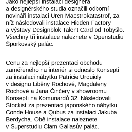
Jako nejlepší instalaci designéra
a designérského studia označili odborní
novináři instalaci Uren Maestrokatastrof, za
níž následovali instalace Hidden Factory
a výstavy Designblok Talent Card od Tobyšlo.
Všechny tři instalace naleznete v Openstudiu
Šporkovský palác.
Cenu za nejlepší prezentaci obchodu
zaměřeného na interiér si odneslo Konsepti
za instalaci nábytku Patricie Urquioly
v designu Liběny Rochové, Magdaleny
Rochové a Jana Činčery v showroomu
Konsepti na Komunardů 32. Následovali
Stockist za prezentaci japonského nábytku
Conde House a Qubus za instalaci Jakuba
Berdycha. Obě instalace naleznete
v Superstudiu Clam-Gallasův palác.