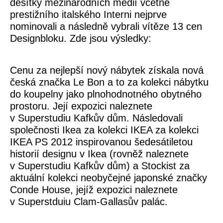
desítky mezinárodních médií včetně
prestižního italského Interni nejprve
nominovali a následně vybrali vítěze 13 cen
Designbloku. Zde jsou výsledky:
Cenu za nejlepší nový nábytek získala nová
česká značka Le Bon a to za kolekci nábytku
do koupelny jako plnohodnotného obytného
prostoru. Její expozici naleznete
v Superstudiu Kafkův dům. Následovali
společnosti Ikea za kolekci IKEA za kolekci
IKEA PS 2012 inspirovanou šedesátiletou
historií designu v Ikea (rovněž naleznete
v Superstudiu Kafkův dům) a Stockist za
aktuální kolekci neobyčejné japonské značky
Conde House, jejíž expozici naleznete
v Superstduiu Clam-Gallasův palác.