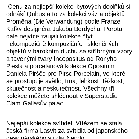
Cenu za nejlepší kolekci bytových doplňků si
odnáší Qubus a to za kolekci váz a objektů
Proměna (Die Verwandung) podle Franze
Kafky designéra Jakuba Berdycha. Porotu
dále nejvíce zaujali kolekce čtyř
nekompozičně kompozičních skleněných
objektů v barokním duchu se stříbrnými vzory
a tavenými tvary Incopositus od Ronyho
Plesla a porcelánová kolekce Opositum
Daniela Piršče pro Pirsc Porcelain, ve které
se prostupuje světlo, tma, lehkost, těžkost,
skutečnost a neskutečnost. Všechny tři
kolekce můžete shlédnout v Superstudiu
Clam-Gallasův palác.
Nejlepší kolekce svítidel. Vítězem se stala
česká firma Lasvit za svítidla od japonského
designérského studia Nendo.