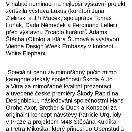
V nabité nominaci na nejlepší výstavní projekt
zvítězila výstava Luxus (kurátoři Jana
Zielinski a Jiří Macek, spolupráce Tomáš
Luňák, Dáda Němeček a Ferdinand Lefler)
před výstavou Zrcadlo kurátorů Adama
Štěcha (Okolo) a Klára Šumová a výstavou
Vienna Design Week Embassy v konceptu
White Elephant.
Speciální cenu za mimořádný počin mimo
kategorie získaly společnosti Škoda Auto
a Vitra za mimořádně kvalitní prezentaci
a uvedené české premiéry Škody Rapid na
Designbloku, následováni společnostmi Hans
Grohe Axor, Brother & Duck a Konsepti za
originální koncept návštěvy Patricie Urquioly
v Praze a projektem M48 Štěpána Kuklíka
a Petra Mikoška, který přinesl do Openstudia