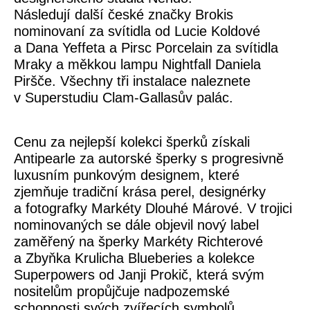
Následují další české značky Brokis
nominovaní za svítidla od Lucie Koldové
a Dana Yeffeta a Pirsc Porcelain za svítidla
Mraky a měkkou lampu Nightfall Daniela
Piršče. Všechny tři instalace naleznete
v Superstudiu Clam-Gallasův palác.
Cenu za nejlepší kolekci šperků získali
Antipearle za autorské šperky s progresivně
luxusním punkovým designem, které
zjemňuje tradiční krása perel, designérky
a fotografky Markéty Dlouhé Márové. V trojici
nominovaných se dále objevil nový label
zaměřený na šperky Markéty Richterové
a Zbyňka Krulicha Blueberies a kolekce
Superpowers od Janji Prokič, která svým
nositelům propůjčuje nadpozemské
schopnosti svých zvířecích symbolů.