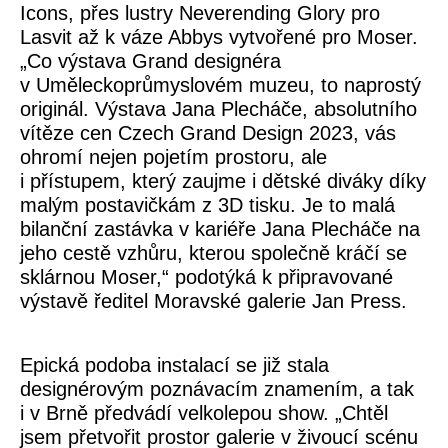
Icons
, přes lustry
Neverending Glory
pro
Lasvit až k váze
Abbys
vytvořené pro
Moser
.
„Co výstava Grand designéra
v Uměleckoprůmyslovém muzeu, to naprostý
originál. Výstava Jana Plecháče, absolutního
vítěze cen Czech Grand Design 2023, vás
ohromí nejen pojetím prostoru, ale
i přístupem, který zaujme i dětské diváky díky
malým postavičkám z 3D tisku. Je to malá
bilanční zastávka v kariéře Jana Plecháče na
jeho cestě vzhůru, kterou společně kráčí se
sklárnou Moser,“ podotýká k připravované
výstavě
ředitel Moravské galerie Jan Press
.
Epická podoba instalací se již stala
designérovým poznávacím znamením, a tak
i v Brně předvádí velkolepou show. „Chtěl
jsem přetvořit prostor galerie v živoucí scénu