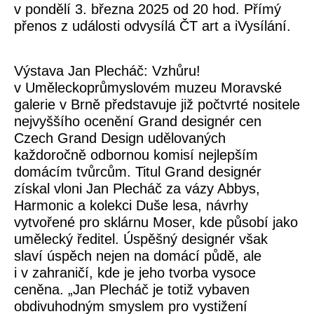
v pondělí 3. března 2025 od 20 hod. Přímý
přenos z události odvysílá ČT art a iVysílání.
Výstava
Jan Plecháč: Vzhůru!
v Uměleckoprůmyslovém muzeu Moravské
galerie v Brně představuje již počtvrté nositele
nejvyššího ocenění Grand designér cen
Czech Grand Design udělovaných
každoročně odbornou komisí nejlepším
domácím tvůrcům. Titul Grand designér
získal vloni Jan Plecháč za vázy Abbys,
Harmonic a kolekci Duše lesa, návrhy
vytvořené pro sklárnu Moser, kde působí jako
umělecký ředitel. Úspěšný designér však
slaví úspěch nejen na domácí půdě, ale
i v zahraničí, kde je jeho tvorba vysoce
ceněna. „Jan Plecháč je totiž vybaven
obdivuhodným smyslem pro vystižení