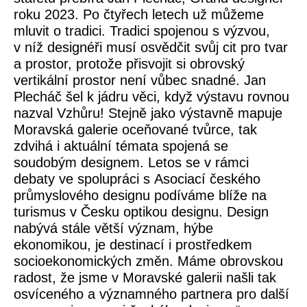
roku 2023. Po čtyřech letech už můžeme
mluvit o tradici. Tradici spojenou s výzvou,
v níž designéři musí osvědčit svůj cit pro tvar
a prostor, protože přisvojit si obrovský
vertikální prostor není vůbec snadné. Jan
Plecháč šel k jádru věci, když výstavu rovnou
nazval Vzhůru! Stejně jako výstavně mapuje
Moravská galerie oceňované tvůrce, tak
zdvihá i aktuální témata spojená se
soudobým designem. Letos se v rámci
debaty ve spolupráci s Asociací českého
průmyslového designu podíváme blíže na
turismus v Česku optikou designu. Design
nabývá stále větší význam, hýbe
ekonomikou, je destinací i prostředkem
socioekonomických změn. Máme obrovskou
radost, že jsme v Moravské galerii našli tak
osvíceného a významného partnera pro další