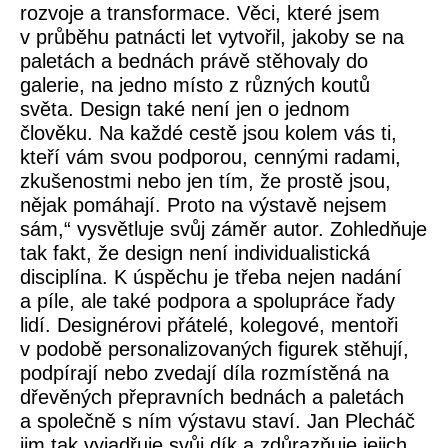
rozvoje a transformace. Věci, které jsem
v průběhu patnácti let vytvořil, jakoby se na
paletách a bednách právě stěhovaly do
galerie, na jedno místo z různých koutů
světa. Design také není jen o jednom
člověku. Na každé cestě jsou kolem vás ti,
kteří vám svou podporou, cennými radami,
zkušenostmi nebo jen tím, že prostě jsou,
nějak pomáhají. Proto na výstavě nejsem
sám,“ vysvětluje svůj záměr autor. Zohledňuje
tak fakt, že design není individualistická
disciplína. K úspěchu je třeba nejen nadání
a píle, ale také podpora a spolupráce řady
lidí. Designérovi
přátelé, kolegové, mentoři
v podobě personalizovaných figurek
stěhují,
podpírají nebo zvedají díla rozmístěná na
dřevěných přepravních bednách a paletách
a společně s ním výstavu staví. Jan Plecháč
jim tak vyjadřuje svůj dík a zdůrazňuje jejich