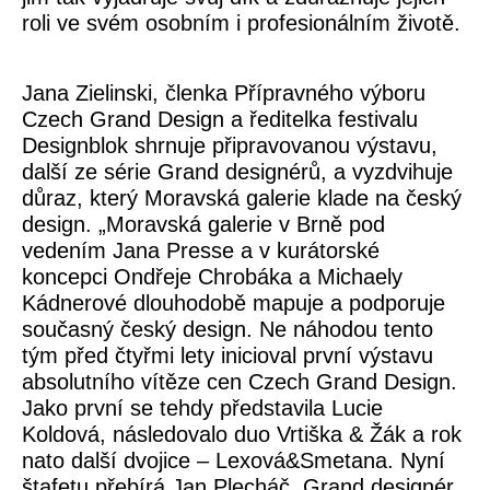
roli ve svém osobním i profesionálním životě.
Jana Zielinski, členka Přípravného výboru
Czech Grand Design a ředitelka festivalu
Designblok
shrnuje připravovanou výstavu,
další ze série Grand designérů, a vyzdvihuje
důraz, který Moravská galerie klade na český
design. „Moravská galerie v Brně pod
vedením Jana Presse a v kurátorské
koncepci Ondřeje Chrobáka a Michaely
Kádnerové dlouhodobě mapuje a podporuje
současný český design. Ne náhodou tento
tým před čtyřmi lety inicioval první výstavu
absolutního vítěze cen Czech Grand Design.
Jako první se tehdy představila
Lucie
Koldová
, následovalo duo
Vrtiška & Žák
a rok
nato další dvojice –
Lexová&Smetana
. Nyní
štafetu přebírá Jan Plecháč, Grand designér