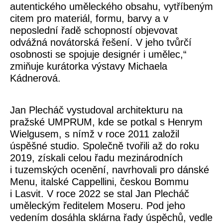
autentického uměleckého obsahu, vytříbeným
citem pro materiál, formu, barvy a v
neposlední řadě schopností objevovat
odvážná novátorská řešení. V jeho tvůrčí
osobnosti se spojuje designér i umělec,“
zmiňuje
kurátorka výstavy Michaela
Kádnerová
.
Jan Plecháč vystudoval architekturu na
pražské UMPRUM, kde se potkal s Henrym
Wielgusem, s nímž v roce 2011 založil
úspěšné studio. Společně tvořili až do roku
2019, získali celou řadu mezinárodních
i tuzemských ocenění, navrhovali pro dánské
Menu
, italské
Cappellini
, českou
Bommu
i
Lasvit
. V roce 2022 se stal Jan Plecháč
uměleckým ředitelem Moseru. Pod jeho
vedením dosáhla sklárna řady úspěchů, vedle