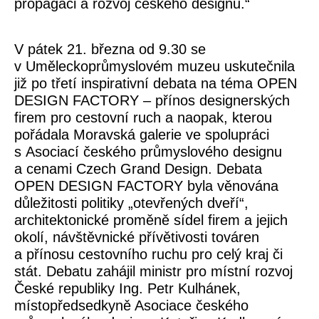
propagaci a rozvoj českého designu.“
V pátek 21. března od 9.30 se
v Uměleckoprůmyslovém muzeu uskutečnila
již po třetí inspirativní debata na téma
OPEN
DESIGN FACTORY – přínos designerských
firem pro cestovní ruch a naopak
, kterou
pořádala Moravská galerie ve spolupráci
s
Asociací českého průmyslového designu
a cenami
Czech Grand Design
. Debata
OPEN DESIGN FACTORY byla věnována
důležitosti politiky „otevřených dveří“,
architektonické proměně sídel firem a jejich
okolí, návštěvnické přívětivosti továren
a přínosu cestovního ruchu pro celý kraj či
stát. Debatu zahájil
ministr pro místní rozvoj
České republiky Ing. Petr Kulhánek
,
místopředsedkyně Asociace českého