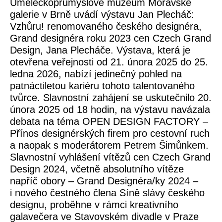
Uměleckoprůmyslové muzeum Moravské
galerie v Brně uvádí výstavu Jan Plecháč:
Vzhůru! renomovaného českého designéra,
Grand designéra roku 2023 cen Czech Grand
Design, Jana Plecháče. Výstava, která je
otevřena veřejnosti od 21. února 2025 do 25.
ledna 2026, nabízí jedinečný pohled na
patnáctiletou kariéru tohoto talentovaného
tvůrce. Slavnostní zahájení se uskutečnilo 20.
února 2025 od 18 hodin, na výstavu navázala
debata na téma OPEN DESIGN FACTORY –
Přínos designérských firem pro cestovní ruch
a naopak s moderátorem Petrem Šimůnkem.
Slavnostní vyhlášení vítězů cen Czech Grand
Design 2024, včetně absolutního vítěze
napříč obory – Grand Designéra/ky 2024 –
i nového čestného člena Síně slávy českého
designu, proběhne v rámci kreativního
galavečera ve Stavovském divadle v Praze