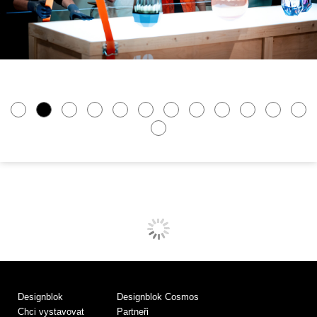
Designblok
Designblok Cosmos
Chci vystavovat
Partneři