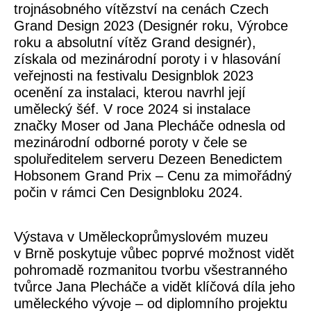
trojnásobného vítězství na cenách Czech
Grand Design 2023
(Designér roku, Výrobce
roku a absolutní vítěz Grand designér),
získala od mezinárodní poroty i v hlasování
veřejnosti na festivalu
Designblok 2023
ocenění za instalaci, kterou navrhl její
umělecký šéf. V roce 2024 si instalace
značky Moser od Jana Plecháče odnesla od
mezinárodní odborné poroty v čele se
spoluředitelem serveru Dezeen Benedictem
Hobsonem
Grand Prix – Cenu za mimořádný
počin
v rámci
Cen Designbloku 2024
.
Výstava v Uměleckoprůmyslovém muzeu
v Brně poskytuje vůbec poprvé možnost vidět
pohromadě rozmanitou tvorbu všestranného
tvůrce Jana Plecháče a vidět klíčová díla jeho
uměleckého vývoje – od diplomního projektu