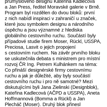
průmyslového designu
Kateřina Kadlecová
a
Jan Press
, ředitel Moravské galerie v Brně.
Program byl rozdělen do dvou bloků: první
z nich nabídl inspiraci v zahraničí u značek,
které jsou symbolem designu a národního
úspěchu a jsou významné z hlediska
globálního cestovního ruchu. Součástí byly
případové studie firem Moser, Rückl, USSPA,
Preciosa, Lasvit o jejich propojení
s cestovním ruchem. Na závěr prvního bloku
se uskutečnila debata s ministrem pro místní
rozvoj ČR Ing. Petrem Kulhánkem na téma:
Co přináší designérské firmy cestovnímu
ruchu a jak je důležité, aby byly součástí
cestovního ruchu i pro ně samotné?
Mezi
diskutujícími byli Jana Zielinski (Designblok),
Kateřina Kadlecová (AČPD a USSPA), Aneta
Hoffmannová (Bomma a Rückl) a Jan
Plecháč (Moser). Druhý blok přinesl