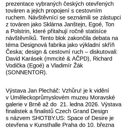
prezentace vybraných českých otevřených
továren a jejich propojení s cestovním
ruchem. Návštěvníci se seznámili se zástupci
z továren jako Sklárna Janštejn, Egoé, Ton
a Polstrin, které přitahují ročně statisíce
návštěvníků. Tento blok zakončila debata na
téma
Designová fabrika jako výkladní skříň
Česka; design & cestovní ruch
– diskutovali:
David Karásek (mmcité & AČPD), Richard
Vodička (Egoé) a Vladimír Žák
(SONNENTOR).
Výstava Jan Plecháč: Vzhůru! je k vidění
v Uměleckoprůmyslovém muzeu Moravské
galerie v Brně až do 21. ledna 2026. Výstava
finalistek a finalistů Czech Grand Design
s názvem SHOTBY.US: Space of Desire je
otevřena v Kunsthalle Praha do 10. března