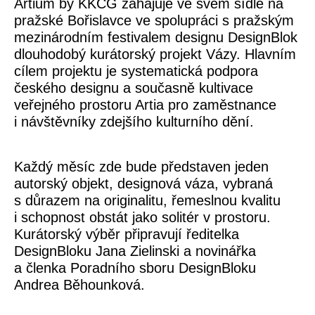
Artium by KKCG zahajuje ve svém sídle na
pražské Bořislavce ve spolupráci s pražským
mezinárodním festivalem designu DesignBlok
dlouhodobý kurátorský projekt Vázy. Hlavním
cílem projektu je systematická podpora
českého designu a současně kultivace
veřejného prostoru Artia pro zaměstnance
i návštěvníky zdejšího kulturního dění.
Každý měsíc zde bude představen jeden
autorský objekt, designová váza, vybraná
s důrazem na originalitu, řemeslnou kvalitu
i schopnost obstát jako solitér v prostoru.
Kurátorský výběr připravují ředitelka
DesignBloku Jana Zielinski a novinářka
a členka Poradního sboru DesignBloku
Andrea Běhounková.