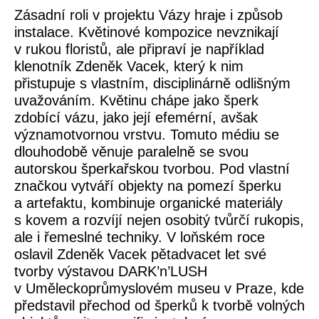
Zásadní roli v projektu Vázy hraje i způsob
instalace. Květinové kompozice nevznikají
v rukou floristů, ale připraví je například
klenotník Zdeněk Vacek, který k nim
přistupuje s vlastním, disciplinárně odlišným
uvažováním. Květinu chápe jako šperk
zdobící vázu, jako její efemérní, avšak
významotvornou vrstvu. Tomuto médiu se
dlouhodobě věnuje paralelně se svou
autorskou šperkařskou tvorbou. Pod vlastní
značkou vytváří objekty na pomezí šperku
a artefaktu, kombinuje organické materiály
s kovem a rozvíjí nejen osobitý tvůrčí rukopis,
ale i řemeslné techniky. V loňském roce
oslavil Zdeněk Vacek pětadvacet let své
tvorby výstavou DARK’n’LUSH
v Uměleckoprůmyslovém museu v Praze, kde
představil přechod od šperků k tvorbě volných