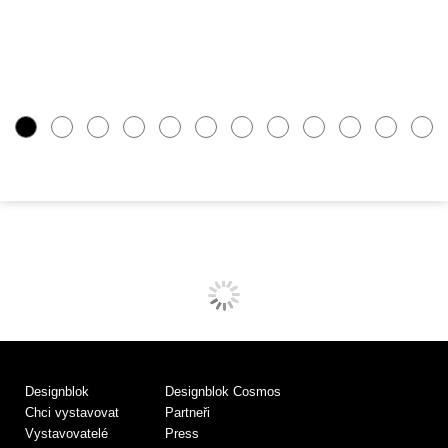
Designblok
Designblok Cosmos
Chci vystavovat
Partneři
Vystavovatelé
Press