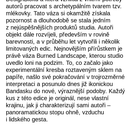
autorů pracovat s archetypálním tvarem tzv.
mlékovky. Tato váza si okamžitě získala
pozornost a dlouhodobě se stala jedním
z nejúspěšnějších produktů studia. Autoři
objekt dále rozvíjeli, především v rovině
barevnosti, a v průběhu let vytvořili i několik
limitovaných edic. Nejnovějším přírůstkem je
právě váza Burned Landscape, kterou studio
uvedlo loni na podzim. To, co začalo jako
experimentální kresba roztaveným sklem na
papíře, našlo své pokračování v trojrozměrné
interpretaci a posunulo dnes již ikonickou
Bandasku do nové, výraznější podoby. Každý
kus z této edice je originál, nese vlastní
krajinu, jak ji charakterizují sami autoři –
panoramatickou stopu ohně, vzduchu
i lidského gesta.