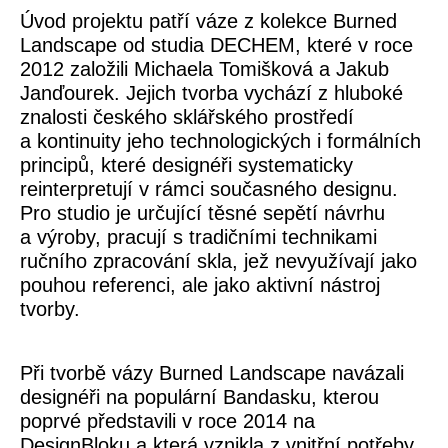
Úvod projektu patří váze z kolekce Burned
Landscape od studia DECHEM, které v roce
2012 založili Michaela Tomišková a Jakub
Janďourek. Jejich tvorba vychází z hluboké
znalosti českého sklářského prostředí
a kontinuity jeho technologických i formálních
principů, které designéři systematicky
reinterpretují v rámci současného designu.
Pro studio je určující těsné sepětí návrhu
a výroby, pracují s tradičními technikami
ručního zpracování skla, jež nevyužívají jako
pouhou referenci, ale jako aktivní nástroj
tvorby.
Při tvorbě vázy Burned Landscape navázali
designéři na populární Bandasku, kterou
poprvé představili v roce 2014 na
DesignBloku a která vznikla z vnitřní potřeby