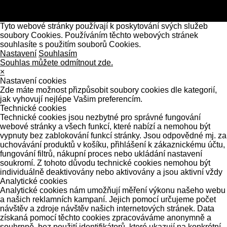
Tyto webové stránky používají k poskytování svých služeb
soubory Cookies. Používáním těchto webových stránek
souhlasíte s použitím souborů Cookies.
Nastavení
Souhlasím
Souhlas můžete odmítnout zde.
×
Nastavení cookies
Zde máte možnost přizpůsobit soubory cookies dle kategorií,
jak vyhovují nejlépe Vašim preferencím.
Technické cookies
Technické cookies jsou nezbytné pro správné fungování
webové stránky a všech funkcí, které nabízí a nemohou být
vypnuty bez zablokování funkcí stránky. Jsou odpovědné mj. za
uchovávání produktů v košíku, přihlášení k zákaznickému účtu,
fungování filtrů, nákupní proces nebo ukládání nastavení
soukromí. Z tohoto důvodu technické cookies nemohou být
individuálně deaktivovány nebo aktivovány a jsou aktivní vždy
Analytické cookies
Analytické cookies nám umožňují měření výkonu našeho webu
a našich reklamních kampaní. Jejich pomocí určujeme počet
návštěv a zdroje návštěv našich internetových stránek. Data
získaná pomocí těchto cookies zpracováváme anonymně a
souhrnně, bez použití identifikátorů, které ukazují na konkrétní