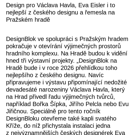
Design pro Václava Havla, Eva Eisler i to
nejlepší z českého designu a řemesla na
Pražském hradě
DesignBlok ve spolupráci s Pražským hradem
pokračuje v otevírání výjimečných prostorů
hradního komplexu. Na Hradě budou k vidění
hned tři výstavní projekty. „DesignBlok na
Hradě bude i v roce 2026 přehlídkou toho
nejlepšího z českého designu. Navíc
připravujeme i výstavu připomínající nedožité
devadesáté narozeniny Václava Havla, který
na Hrad přivedl řadu výjimečných tvůrců,
například Bořka Šípka, Jiřího Pelcla nebo Evu
Jiřičnou. Speciálně pro tento ročník
DesignBloku otevřeme také kapli svatého
Kříže, do níž přichystala instalaci jedna
z nejvýznamnějších českých designérek Eva