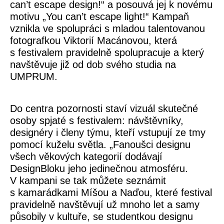
can’t escape design!“ a posouvá jej k novému
motivu „You can’t escape light!“ Kampaň
vznikla ve spolupráci s mladou talentovanou
fotografkou
Viktorií Macánovou
, která
s festivalem pravidelně spolupracuje a který
navštěvuje již od dob svého studia na
UMPRUM.
Do centra pozornosti staví vizuál skutečné
osoby spjaté s festivalem: návštěvníky,
designéry i členy týmu, kteří vstupují ze tmy
pomocí kuželu světla. „Fanoušci designu
všech věkových kategorií dodávají
DesignBloku jeho jedinečnou atmosféru.
V kampani se tak můžete seznámit
s kamarádkami Míšou a Naďou, které festival
pravidelně navštěvují už mnoho let a samy
působily v kultuře, se studentkou designu