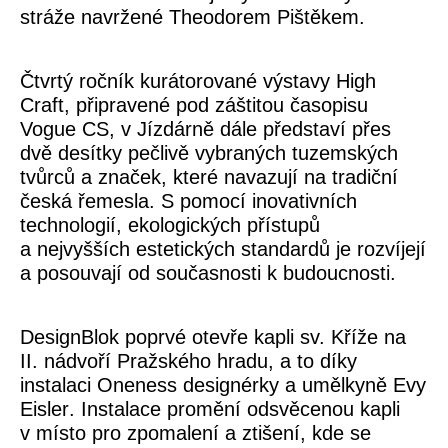
stráže navržené Theodorem Pištěkem.
Čtvrtý ročník kurátorované výstavy
High
Craft
, připravené pod záštitou časopisu
Vogue CS
, v Jízdárně dále představí přes
dvě desítky pečlivě vybraných tuzemských
tvůrců a značek, které navazují na tradiční
česká řemesla. S pomocí inovativních
technologií, ekologických přístupů
a nejvyšších estetických standardů je rozvíjejí
a posouvají od současnosti k budoucnosti.
DesignBlok poprvé otevře kapli sv. Kříže na
II. nádvoří Pražského hradu, a to díky
instalaci
Oneness
designérky a umělkyně
Evy
Eisler
. Instalace promění odsvěcenou kapli
v místo pro zpomalení a ztišení, kde se