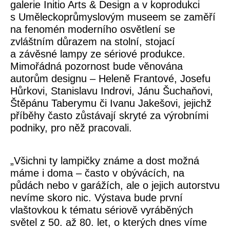
galerie
Initio Arts & Design
a v koprodukci
s Uměleckoprůmyslovým museem se zaměří
na fenomén moderního osvětlení se
zvláštním důrazem na stolní, stojací
a závěsné lampy ze sériové produkce.
Mimořádná pozornost bude věnována
autorům designu – Heleně Frantové, Josefu
Hůrkovi, Stanislavu Indrovi, Jánu Šuchaňovi,
Štěpánu Taberymu či Ivanu Jakešovi, jejichž
příběhy často zůstávají skryté za výrobními
podniky, pro něž pracovali.
„Všichni ty lampičky známe a dost možná
máme i doma – často v obývácích, na
půdách nebo v garážích, ale o jejich autorstvu
nevíme skoro nic. Výstava bude první
vlaštovkou k tématu sériově vyráběných
světel z 50. až 80. let, o kterých dnes víme