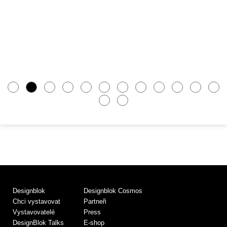
Designblok
Designblok Cosmos
Chci vystavovat
Partneři
Vystavovatelé
Press
DesignBlok Talks
E-shop