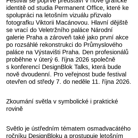
Festival se poprvé představí v nové grafické
identitě od studia Permanent Office, které ke
spolupráci na letošním vizuálu přizvalo
fotografku Viktorii Macánovou. Hlavní dějiště
se vrací do Veletržního paláce Národní
galerie Praha a zároveň také jako první akce
po rozsáhlé rekonstrukci do Průmyslového
paláce na Výstavišti Praha. Den profesionálů
proběhne v úterý 6. října 2026 společně
s konferencí DesignBlok Talks, která bude
nově dvoudenní. Pro veřejnost bude festival
otevřen od středy 7. do neděle 11. října 2026.
Zkoumání světla v symbolické i praktické
rovině
Světlo je ústředním tématem osmadvacátého
ročníku DesignBloku a prostupuje letošním