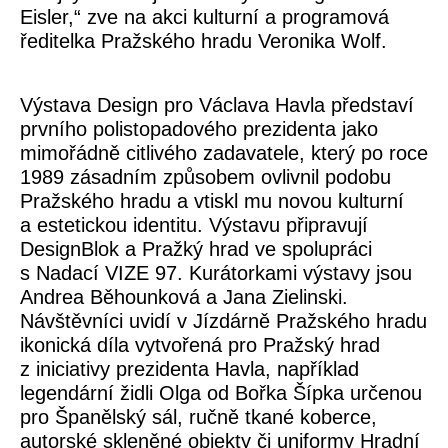
Eisler,“ zve na akci kulturní a programová
ředitelka Pražského hradu
Veronika Wolf
.
Výstava
Design pro Václava Havla
představí
prvního polistopadového prezidenta jako
mimořádně citlivého zadavatele, který po roce
1989 zásadním způsobem ovlivnil podobu
Pražského hradu a vtiskl mu novou kulturní
a estetickou identitu. Výstavu připravují
DesignBlok a Pražký hrad ve spolupráci
s Nadací VIZE 97. Kurátorkami výstavy jsou
Andrea Běhounková
a
Jana Zielinski.
Návštěvníci uvidí v Jízdárně Pražského hradu
ikonická díla vytvořená pro Pražský hrad
z iniciativy prezidenta Havla, například
legendární židli Olga od Bořka Šípka určenou
pro Španělský sál, ručně tkané koberce,
autorské skleněné objekty či uniformy Hradní