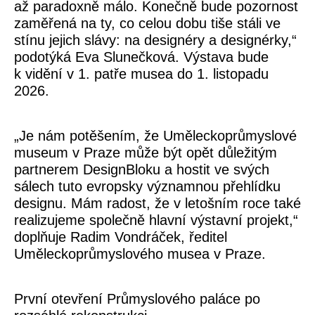
až paradoxně málo. Konečně bude pozornost
zaměřená na ty, co celou dobu tiše stáli ve
stínu jejich slávy: na designéry a designérky,“
podotýká
Eva Slunečková
. Výstava bude
k vidění v 1. patře musea do 1. listopadu
2026.
„Je nám potěšením, že Uměleckoprůmyslové
museum v Praze může být opět důležitým
partnerem DesignBloku a hostit ve svých
sálech tuto evropsky významnou přehlídku
designu. Mám radost, že v letošním roce také
realizujeme společně hlavní výstavní projekt,“
doplňuje
Radim Vondráček
, ředitel
Uměleckoprůmyslového musea v Praze.
První otevření Průmyslového paláce po