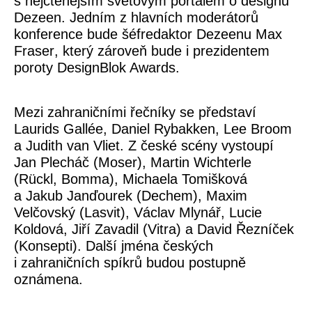
s nejčtenějším světovým portálem o designu
Dezeen. Jedním z hlavních moderátorů
konference bude šéfredaktor Dezeenu
Max
Fraser
, který zároveň bude i prezidentem
poroty DesignBlok Awards.
Mezi zahraničními řečníky se představí
Laurids Gallée, Daniel Rybakken, Lee Broom
a
Judith van Vliet.
Z české scény vystoupí
Jan Plecháč
(Moser),
Martin Wichterle
(Rückl, Bomma),
Michaela Tomišková
a Jakub Janďourek
(Dechem),
Maxim
Velčovský
(Lasvit),
Václav Mlynář
,
Lucie
Koldová,
Jiří Zavadil
(Vitra) a
David Řezníček
(Konsepti). Další jména českých
i zahraničních spíkrů budou postupně
oznámena.