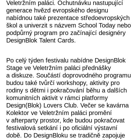
Veletržním paláci. Ochutnávku nastupující
generace hvězd evropského designu
nabídnou také prezentace středoevropských
škol a univerzit s názvem
School Today
nebo
podpůrný program pro začínající designéry
DesignBlok Talent Cards
.
Po celý týden festivalu nabídne
DesignBlok
Stage
ve Veletržním paláci přednášky
a diskuze. Součástí doprovodného programu
budou také tvůrčí workshopy, aktivity pro
rodiny s dětmi i pokračování běhu a dalších
komunitních aktivit v rámci platformy
Design(Blok) Lovers Club
. Večer se kavárna
Kolektor ve Veletržním paláci promění
v afterparty prostor, kde budou pokračovat
festivalová setkání i po oficiální výstavní
době. Do DesignBloku se tradičně zapojuje