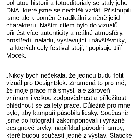
bohatou historii a fotoeditorialy se staly jeho
DNA, které jsme se nechtěli vzdát. Přistoupili
jsme ale k poměrně radikální změně jejich
charakteru. Naším cílem bylo do vizuálů
přinést více autenticity a reálné atmosféry,
prostředí, náladu, vystavující i návštěvníky,
na kterých celý festival stojí,“ popisuje
Jiří
Mocek
.
„Nikdy bych nečekala, že jednou budu fotit
vizuál pro DesignBlok. Znamená to pro mě,
že moje práce má smysl, ale zároveň
vnímám i velkou zodpovědnost a příležitost
ohlédnout se za lety práce. Důležité pro mne
bylo, aby kampaň působila lidsky. Současně
jsme do fotografií zakomponovali i výrazné
designové prvky, například původní lampy,
které budou součástí jedné z výstav. Statické