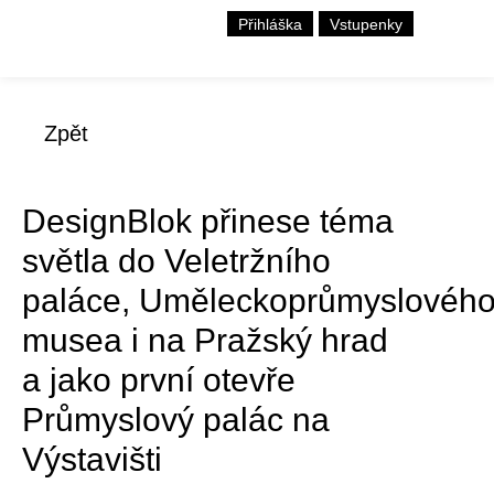
Přihláška
Vstupenky
Zpět
DesignBlok přinese téma
světla do Veletržního
paláce, Uměleckoprůmyslovéh
musea i na Pražský hrad
a jako první otevře
Průmyslový palác na
Výstavišti