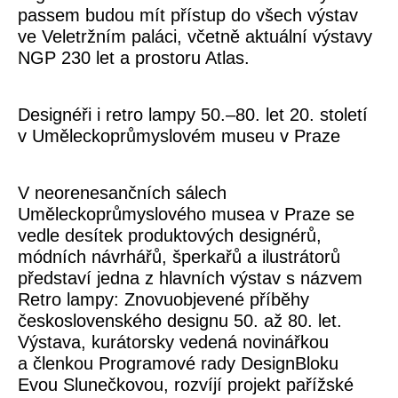
passem budou mít přístup do všech výstav
ve Veletržním paláci, včetně aktuální výstavy
NGP 230 let a prostoru Atlas.
Designéři i retro lampy 50.–80. let 20. století
v Uměleckoprůmyslovém museu v Praze
V neorenesančních sálech
Uměleckoprůmyslového musea v Praze se
vedle desítek produktových designérů,
módních návrhářů, šperkařů a ilustrátorů
představí jedna z hlavních výstav s názvem
Retro lampy: Znovuobjevené příběhy
československého designu 50. až 80. let
.
Výstava, kurátorsky vedená novinářkou
a členkou Programové rady DesignBloku
Evou Slunečkovou
, rozvíjí projekt pařížské