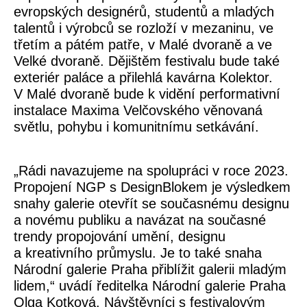
evropských designérů, studentů a mladých
talentů i výrobců se rozloží v mezaninu, ve
třetím a pátém patře, v Malé dvoraně a ve
Velké dvoraně. Dějištěm festivalu bude také
exteriér paláce a přilehlá kavárna Kolektor.
V Malé dvoraně bude k vidění performativní
instalace Maxima Velčovského věnovaná
světlu, pohybu i komunitnímu setkávání.
„Rádi navazujeme na spolupráci v roce 2023.
Propojení NGP s DesignBlokem je výsledkem
snahy galerie otevřít se současnému designu
a novému publiku a navázat na současné
trendy propojování umění, designu
a kreativního průmyslu. Je to také snaha
Národní galerie Praha přiblížit galerii mladým
lidem,“ uvádí ředitelka Národní galerie Praha
Olga Kotková.
Návštěvníci s festivalovým