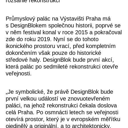
rozsáhlé rekonstrukci
Průmyslový palác na Výstavišti Praha má
s DesignBlokem společnou historii, poprvé se
v něm festival konal v roce 2015 a pokračoval
zde do roku 2019. Nyní se do tohoto
ikonického prostoru vrací, před kompletním
dokončením však pouze do historické
středové haly. DesignBlok bude první akcí,
která palác po sedmileté rekonstrukci otevře
veřejnosti.
„Je symbolické, že právě DesignBlok bude
první velkou událostí ve znovuotevřeném
paláci, na jehož rekonstrukci čekala doslova
celá Praha. Po osmnácti letech se veřejnosti
otevírá prostor, který je v evropském měřítku
ojedinělý a originální, a to architektonicky,