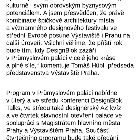
kulturně i svým obrovským byznysovým
potenciálem. A jsem přesvědčen, že právě
kombinace špičkové architektury místa
a významného designového festivalu ve
střední Evropě posune Výstaviště i Prahu na
další úroveň. Všichni věříme, že příští rok
bude tím, kdy DesignBlok zazáří
v Průmyslovém paláci v celé jeho kráse
a plné síle,“ komentuje
Tomáš Hübl
, předseda
představenstva Výstaviště Praha.
Program v Průmyslovém paláci nabídne
v úterý a ve středu konferenci DesignBlok
Talks, ve středu také designérský AZ kvíz
a ve čtvrtek slavnostní otevření paláce ve
spolupráci s Magistrátem hlavního města
Prahy a Výstavištěm Praha. Součástí
čtvrtečního programu bude také předání