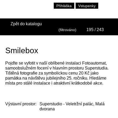
Přihláška
Vstupenky
Zpět do katalogu
195
/ 243
(filtrováno)
Smilebox
Pojďte se vyfotit v naší oblíbené instalaci Fotoautomat,
samoobslužném focení v hlavním prostoru Superstudia.
Tištěná fotografie za symbolickou cenu 20 Kč jako
památka na návštěvu jubilejního 25. ročníku. Hledáme
místa pro stálé instalace i atraktivní krátkodobé akce.
Výstavní prostor:
Superstudio - Veletržní palác, Malá
dvorana