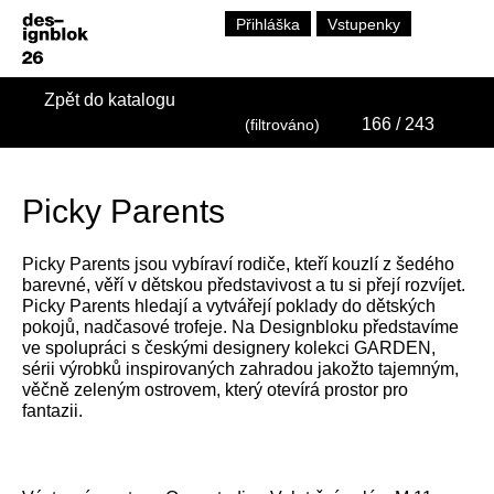
Přihláška
Vstupenky
Zpět do katalogu
166
/ 243
(filtrováno)
Picky Parents
Picky Parents jsou vybíraví rodiče, kteří kouzlí z šedého
barevné, věří v dětskou představivost a tu si přejí rozvíjet.
Picky Parents hledají a vytvářejí poklady do dětských
pokojů, nadčasové trofeje. Na Designbloku představíme
ve spolupráci s českými designery kolekci GARDEN,
sérii výrobků inspirovaných zahradou jakožto tajemným,
věčně zeleným ostrovem, který otevírá prostor pro
fantazii.