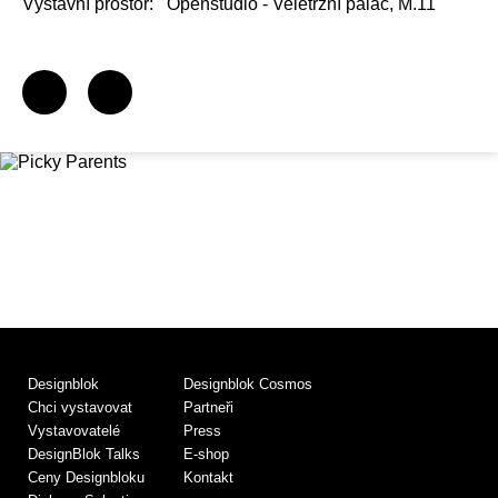
Výstavní prostor:
Openstudio - Veletržní palác, M.11
Designblok
Designblok Cosmos
Chci vystavovat
Partneři
Vystavovatelé
Press
DesignBlok Talks
E-shop
Ceny Designbloku
Kontakt