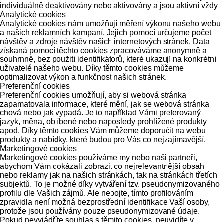
individuálně deaktivovány nebo aktivovány a jsou aktivní vždy
Analytické cookies
Analytické cookies nám umožňují měření výkonu našeho webu
a našich reklamních kampaní. Jejich pomocí určujeme počet
návštěv a zdroje návštěv našich internetových stránek. Data
získaná pomocí těchto cookies zpracováváme anonymně a
souhrnně, bez použití identifikátorů, které ukazují na konkrétní
uživatelé našeho webu. Díky těmto cookies můžeme
optimalizovat výkon a funkčnost našich stránek.
Preferenční cookies
Preferenční cookies umožňují, aby si webová stránka
zapamatovala informace, které mění, jak se webová stránka
chová nebo jak vypadá. Je to například Vámi preferovaný
jazyk, měna, oblíbené nebo naposledy prohlížené produkty
apod. Díky těmto cookies Vám můžeme doporučit na webu
produkty a nabídky, které budou pro Vás co nejzajímavější.
Marketingové cookies
Marketingové cookies používáme my nebo naši partneři,
abychom Vám dokázali zobrazit co nejrelevantnější obsah
nebo reklamy jak na našich stránkách, tak na stránkách třetích
subjektů. To je možné díky vytváření tzv. pseudonymizovaného
profilu dle Vašich zájmů. Ale nebojte, tímto profilováním
zpravidla není možná bezprostřední identifikace Vaší osoby,
protože jsou používány pouze pseudonymizované údaje.
Pokud nevyjádříte souhlas s těmito cookies, neuvidíte v