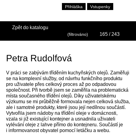
Přihláška
Vstupenky
Zpět do katalogu
165
/ 243
(filtrováno)
Petra Rudolfová
V práci se zabývám tříděním kuchyňských olejů. Zaměřuji
se na komplexní služby, od návrhu funkčního produktu
pro uživatele přes celkový proces až po odpadovou
společnost. Při tvorbě jsem se zaměřila na problematická
místa současného třídění olejů. Díky uživatelskému
výzkumu se mi průběžně formovala nejen celková služba,
ale i samotné produkty, které jsou její nedílnou součástí.
Vytvořila jsem nádoby na třídění oleje v domácnosti,
vzala si již existující kontejner a usnadnila uživateli
vylévání oleje z lahve přímo do kontejneru. Součástí je
i informovanost obyvatel pomocí letáčku a webu.