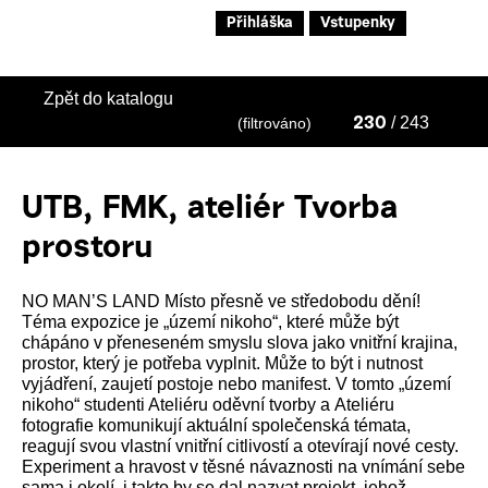
Přihláška
Vstupenky
Zpět do katalogu
/ 243
(filtrováno)
230
UTB, FMK, ateliér Tvorba
prostoru
NO MAN’S LAND Místo přesně ve středobodu dění!
Téma expozice je „území nikoho“, které může být
chápáno v přeneseném smyslu slova jako vnitřní krajina,
prostor, který je potřeba vyplnit. Může to být i nutnost
vyjádření, zaujetí postoje nebo manifest. V tomto „území
nikoho“ studenti Ateliéru oděvní tvorby a Ateliéru
fotografie komunikují aktuální společenská témata,
reagují svou vlastní vnitřní citlivostí a otevírají nové cesty.
Experiment a hravost v těsné návaznosti na vnímání sebe
sama i okolí, i takto by se dal nazvat projekt, jehož