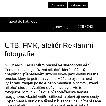
Přihláška
Vstupenky
Zpět do katalogu
229
/ 243
(filtrováno)
UTB, FMK, ateliér Reklamní
fotografie
NO MAN’S LAND Místo přesně ve středobodu dění!
Téma expozice je „území nikoho“, které může být
chápáno v přeneseném smyslu slova jako vnitřní krajina,
prostor, který je potřeba vyplnit. Může to být i nutnost
vyjádření, zaujetí postoje nebo manifest. V tomto „území
nikoho“ studenti Ateliéru oděvní tvorby a Ateliéru
fotografie komunikují aktuální společenská témata,
reagují svou vlastní vnitřní citlivostí a otevírají nové cesty.
Experiment a hravost v těsné návaznosti na vnímání sebe
sama i okolí, i takto by se dal nazvat projekt, jehož