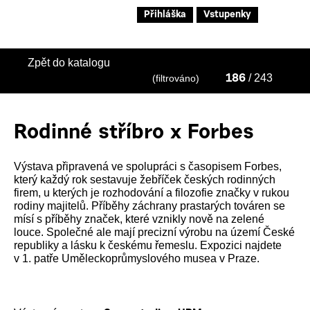
Přihláška
Vstupenky
Zpět do katalogu
/ 243
(filtrováno)
186
Rodinné stříbro x Forbes
Výstava připravená ve spolupráci s časopisem Forbes,
který každý rok sestavuje žebříček českých rodinných
firem, u kterých je rozhodování a filozofie značky v rukou
rodiny majitelů. Příběhy záchrany prastarých továren se
mísí s příběhy značek, které vznikly nově na zelené
louce. Společné ale mají precizní výrobu na území České
republiky a lásku k českému řemeslu. Expozici najdete
v 1. patře Uměleckoprůmyslového musea v Praze.