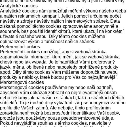
individuálně deaktivovány nebo aktivovány a jsou aktivní vždy
Analytické cookies
Analytické cookies nám umožňují měření výkonu našeho webu
a našich reklamních kampaní. Jejich pomocí určujeme počet
návštěv a zdroje návštěv našich internetových stránek. Data
získaná pomocí těchto cookies zpracováváme anonymně a
souhrnně, bez použití identifikátorů, které ukazují na konkrétní
uživatelé našeho webu. Díky těmto cookies můžeme
optimalizovat výkon a funkčnost našich stránek.
Preferenční cookies
Preferenční cookies umožňují, aby si webová stránka
zapamatovala informace, které mění, jak se webová stránka
chová nebo jak vypadá. Je to například Vámi preferovaný
jazyk, měna, oblíbené nebo naposledy prohlížené produkty
apod. Díky těmto cookies Vám můžeme doporučit na webu
produkty a nabídky, které budou pro Vás co nejzajímavější.
Marketingové cookies
Marketingové cookies používáme my nebo naši partneři,
abychom Vám dokázali zobrazit co nejrelevantnější obsah
nebo reklamy jak na našich stránkách, tak na stránkách třetích
subjektů. To je možné díky vytváření tzv. pseudonymizovaného
profilu dle Vašich zájmů. Ale nebojte, tímto profilováním
zpravidla není možná bezprostřední identifikace Vaší osoby,
protože jsou používány pouze pseudonymizované údaje.
Pokud nevyjádříte souhlas s těmito cookies, neuvidíte v