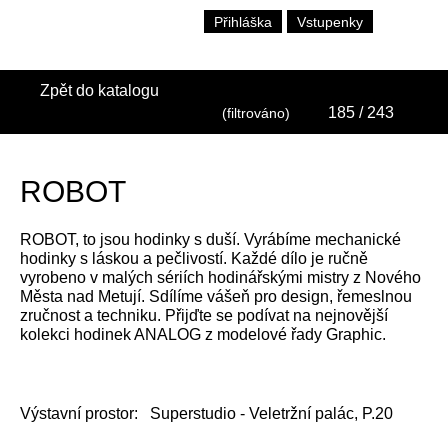
Přihláška
Vstupenky
Zpět do katalogu
185
/ 243
(filtrováno)
ROBOT
ROBOT, to jsou hodinky s duší. Vyrábíme mechanické
hodinky s láskou a pečlivostí. Každé dílo je ručně
vyrobeno v malých sériích hodinářskými mistry z Nového
Města nad Metují. Sdílíme vášeň pro design, řemeslnou
zručnost a techniku. Přijďte se podívat na nejnovější
kolekci hodinek ANALOG z modelové řady Graphic.
Výstavní prostor:
Superstudio - Veletržní palác, P.20