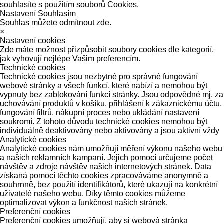
souhlasíte s použitím souborů Cookies.
Nastavení
Souhlasím
Souhlas můžete odmítnout zde.
×
Nastavení cookies
Zde máte možnost přizpůsobit soubory cookies dle kategorií,
jak vyhovují nejlépe Vašim preferencím.
Technické cookies
Technické cookies jsou nezbytné pro správné fungování
webové stránky a všech funkcí, které nabízí a nemohou být
vypnuty bez zablokování funkcí stránky. Jsou odpovědné mj. za
uchovávání produktů v košíku, přihlášení k zákaznickému účtu,
fungování filtrů, nákupní proces nebo ukládání nastavení
soukromí. Z tohoto důvodu technické cookies nemohou být
individuálně deaktivovány nebo aktivovány a jsou aktivní vždy
Analytické cookies
Analytické cookies nám umožňují měření výkonu našeho webu
a našich reklamních kampaní. Jejich pomocí určujeme počet
návštěv a zdroje návštěv našich internetových stránek. Data
získaná pomocí těchto cookies zpracováváme anonymně a
souhrnně, bez použití identifikátorů, které ukazují na konkrétní
uživatelé našeho webu. Díky těmto cookies můžeme
optimalizovat výkon a funkčnost našich stránek.
Preferenční cookies
Preferenční cookies umožňují, aby si webová stránka