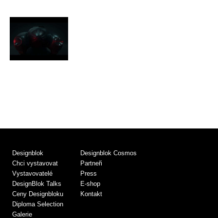
Designblok
Designblok Cosmos
Chci vystavovat
Partneři
Vystavovatelé
Press
DesignBlok Talks
E-shop
Ceny Designbloku
Kontakt
Diploma Selection
Galerie