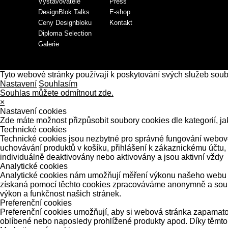
Vystavovatelé
Press
DesignBlok Talks
E-shop
Ceny Designbloku
Kontakt
Diploma Selection
Galerie
Tyto webové stránky používají k poskytování svých služeb sou
Nastavení
Souhlasím
Souhlas můžete odmítnout zde.
×
Nastavení cookies
Zde máte možnost přizpůsobit soubory cookies dle kategorií, ja
Technické cookies
Technické cookies jsou nezbytné pro správné fungování webové 
uchovávání produktů v košíku, přihlášení k zákaznickému účtu,
individuálně deaktivovány nebo aktivovány a jsou aktivní vždy
Analytické cookies
Analytické cookies nám umožňují měření výkonu našeho webu a 
získaná pomocí těchto cookies zpracováváme anonymně a souhrn
výkon a funkčnost našich stránek.
Preferenční cookies
Preferenční cookies umožňují, aby si webová stránka zapamatov
oblíbené nebo naposledy prohlížené produkty apod. Díky těmto