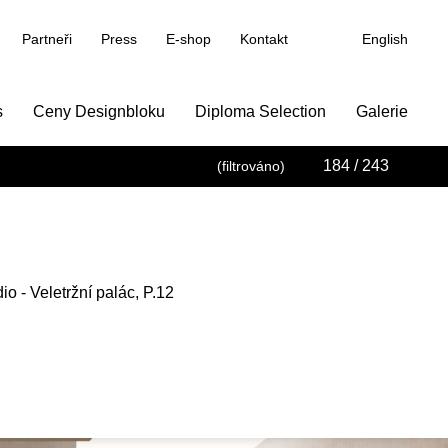
Partneři
Press
E-shop
Kontakt
English
s
Ceny Designbloku
Diploma Selection
Galerie
184
/ 243
(filtrováno)
io - Veletržní palác, P.12