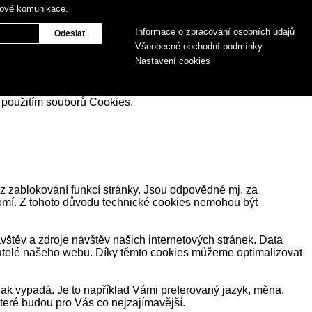
gové komunikace.
Informace o zpracování osobních údajů
Všeobecné obchodní podmínky
Nastavení cookies
 použitím souborů Cookies.
z zablokování funkcí stránky. Jsou odpovědné mj. za
romí. Z tohoto důvodu technické cookies nemohou být
těv a zdroje návštěv našich internetových stránek. Data
ivatelé našeho webu. Díky těmto cookies můžeme optimalizovat
ak vypadá. Je to například Vámi preferovaný jazyk, měna,
eré budou pro Vás co nejzajímavější.