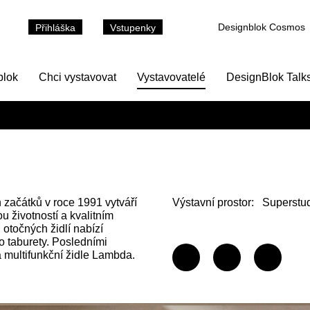
Designblok Cosmos
Přihláška
Vstupenky
blok
Chci vystavovat
Vystavovatelé
DesignBlok Talk
začátků v roce 1991 vytváří
Výstavní prostor:
Superstud
ou životností a kvalitním
 otočných židlí nabízí
o taburety. Posledními
 multifunkční židle Lambda.