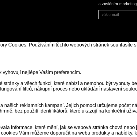
a zasláním marketin
bory Cookies. Používáním těchto webových stránek souhlasíte s
k vyhovují nejlépe Vašim preferencím.
stránky a všech funkcí, které nabízí a nemohou být vypnuty be
 fungování filtrů, nákupní proces nebo ukládání nastavení souk
našich reklamních kampaní. Jejich pomocí určujeme počet návš
ně, bez použití identifikátorů, které ukazují na konkrétní už
ala informace, které mění, jak se webová stránka chová nebo j
 cookies Vám můžeme doporučit na webu produkty a nabídky, kt