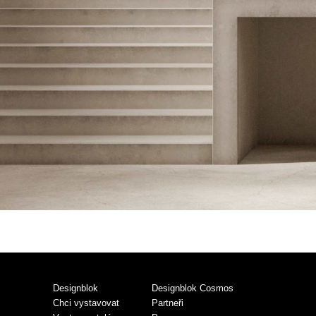
Designblok
Designblok Cosmos
Chci vystavovat
Partneři