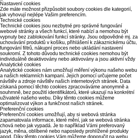
Nastavení cookies
Zde máte možnost přizpůsobit soubory cookies dle kategorií,
jak vyhovují nejlépe Vašim preferencím.
Technické cookies
Technické cookies jsou nezbytné pro správné fungování
webové stránky a všech funkcí, které nabízí a nemohou být
vypnuty bez zablokování funkcí stránky. Jsou odpovědné mj. za
uchovávání produktů v košíku, přihlášení k zákaznickému účtu,
fungování filtrů, nákupní proces nebo ukládání nastavení
soukromí. Z tohoto důvodu technické cookies nemohou být
individuálně deaktivovány nebo aktivovány a jsou aktivní vždy
Analytické cookies
Analytické cookies nám umožňují měření výkonu našeho webu
a našich reklamních kampaní. Jejich pomocí určujeme počet
návštěv a zdroje návštěv našich internetových stránek. Data
získaná pomocí těchto cookies zpracováváme anonymně a
souhrnně, bez použití identifikátorů, které ukazují na konkrétní
uživatelé našeho webu. Díky těmto cookies můžeme
optimalizovat výkon a funkčnost našich stránek.
Preferenční cookies
Preferenční cookies umožňují, aby si webová stránka
zapamatovala informace, které mění, jak se webová stránka
chová nebo jak vypadá. Je to například Vámi preferovaný
jazyk, měna, oblíbené nebo naposledy prohlížené produkty
apod. Díky těmto cookies Vám můžeme doporučit na webu