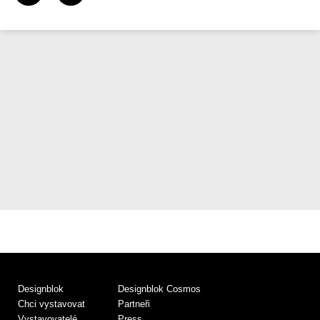
Designblok
Designblok Cosmos
Chci vystavovat
Partneři
Vystavovatelé
Press