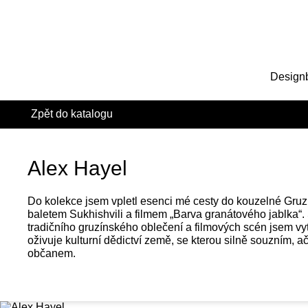
Design
Zpět do katalogu
Alex Hayel
Do kolekce jsem vpletl esenci mé cesty do kouzelné Gruzie
baletem Sukhishvili a filmem „Barva granátového jablka“. 
tradičního gruzínského oblečení a filmových scén jsem vytv
oživuje kulturní dědictví země, se kterou silně souzním, 
občanem.