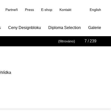
Partneři
Press
E-shop
Kontakt
English
s
Ceny Designbloku
Diploma Selection
Galerie
7
/ 239
(filtrováno)
hlídka