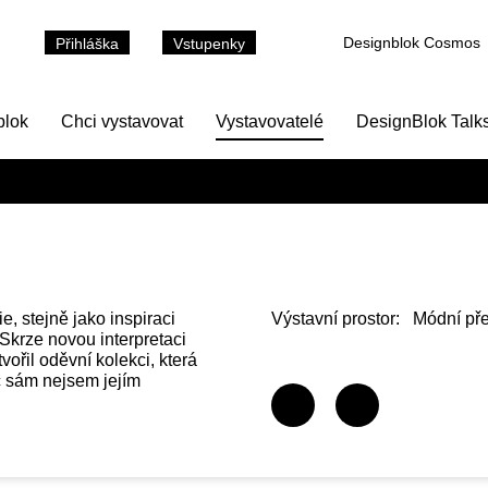
Designblok Cosmos
Přihláška
Vstupenky
blok
Chci vystavovat
Vystavovatelé
DesignBlok Talk
, stejně jako inspiraci
Výstavní prostor:
Módní pře
Skrze novou interpretaci
ořil oděvní kolekci, která
ač sám nejsem jejím