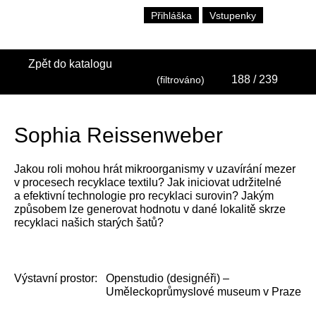
Přihláška
Vstupenky
Zpět do katalogu
188
/ 239
(filtrováno)
Sophia Reissenweber
Jakou roli mohou hrát mikroorganismy v uzavírání mezer
v procesech recyklace textilu? Jak iniciovat udržitelné
a efektivní technologie pro recyklaci surovin? Jakým
způsobem lze generovat hodnotu v dané lokalitě skrze
recyklaci našich starých šatů?
Výstavní prostor:
Openstudio (designéři) –
Uměleckoprůmyslové museum v Praze