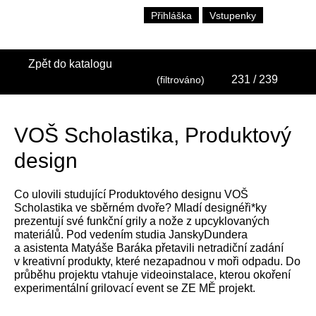
Přihláška
Vstupenky
Zpět do katalogu
231
/ 239
(filtrováno)
VOŠ Scholastika, Produktový
design
Co ulovili studující Produktového designu VOŠ
Scholastika ve sběrném dvoře? Mladí designéři*ky
prezentují své funkční grily a nože z upcyklovaných
materiálů. Pod vedením studia JanskyDundera
a asistenta Matyáše Baráka přetavili netradiční zadání
v kreativní produkty, které nezapadnou v moři odpadu. Do
průběhu projektu vtahuje videoinstalace, kterou okoření
experimentální grilovací event se ZE MĚ projekt.