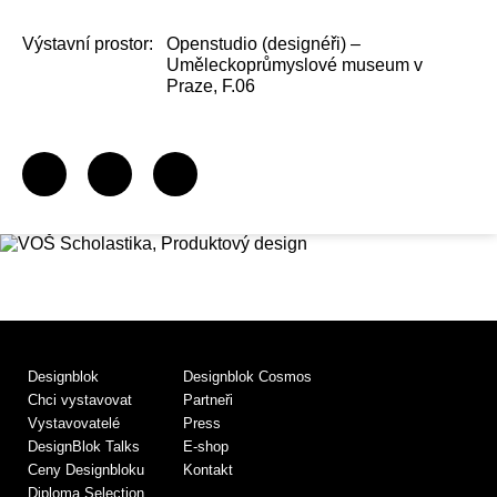
Výstavní prostor:
Openstudio (designéři) –
Uměleckoprůmyslové museum v
Praze, F.06
Designblok
Designblok Cosmos
Chci vystavovat
Partneři
Vystavovatelé
Press
DesignBlok Talks
E-shop
Ceny Designbloku
Kontakt
Diploma Selection