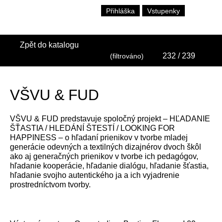
Přihláška
Vstupenky
Zpět do katalogu
232
/ 239
(filtrováno)
VŠVU & FUD
VŠVU & FUD predstavuje spoločný projekt – HĽADANIE
ŠŤASTIA / HLEDÁNÍ ŠTESTÍ / LOOKING FOR
HAPPINESS – o hľadaní prienikov v tvorbe mladej
generácie odevných a textilných dizajnérov dvoch škôl
ako aj generačných prienikov v tvorbe ich pedagógov,
hľadanie kooperácie, hľadanie dialógu, hľadanie šťastia,
hľadanie svojho autentického ja a ich vyjadrenie
prostredníctvom tvorby.