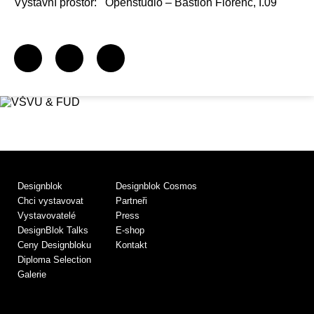
Výstavní prostor:
Openstudio – Bastion Florenc, I.09
Designblok
Designblok Cosmos
Chci vystavovat
Partneři
Vystavovatelé
Press
DesignBlok Talks
E-shop
Ceny Designbloku
Kontakt
Diploma Selection
Galerie