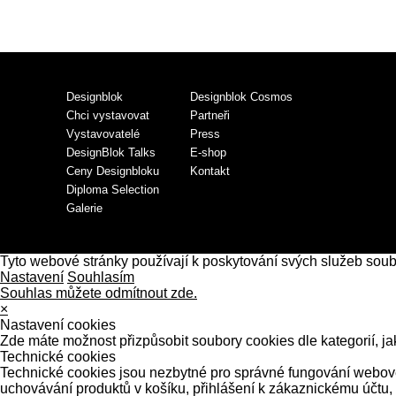
Designblok
Designblok Cosmos
Chci vystavovat
Partneři
Vystavovatelé
Press
DesignBlok Talks
E-shop
Ceny Designbloku
Kontakt
Diploma Selection
Galerie
Tyto webové stránky používají k poskytování svých služeb sou
Nastavení
Souhlasím
Souhlas můžete odmítnout zde.
×
Nastavení cookies
Zde máte možnost přizpůsobit soubory cookies dle kategorií, ja
Technické cookies
Technické cookies jsou nezbytné pro správné fungování webové 
uchovávání produktů v košíku, přihlášení k zákaznickému účtu,