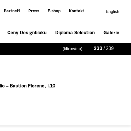
English
Partneři
Press
E-shop
Kontakt
Ceny Designbloku
Diploma Selection
Galerie
/ 239
(filtrováno)
233
o – Bastion Florenc, I.10