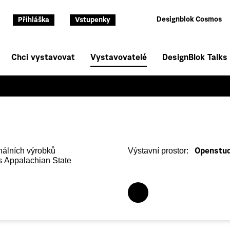
Designblok Cosmos
Přihláška
Vstupenky
Chci vystavovat
Vystavovatelé
DesignBlok Talks
nálních výrobků
Výstavní prostor:
Openstudi
 s Appalachian State