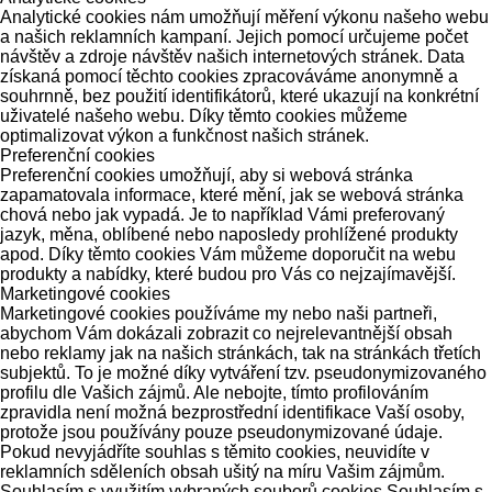
Analytické cookies nám umožňují měření výkonu našeho webu
a našich reklamních kampaní. Jejich pomocí určujeme počet
návštěv a zdroje návštěv našich internetových stránek. Data
získaná pomocí těchto cookies zpracováváme anonymně a
souhrnně, bez použití identifikátorů, které ukazují na konkrétní
uživatelé našeho webu. Díky těmto cookies můžeme
optimalizovat výkon a funkčnost našich stránek.
Preferenční cookies
Preferenční cookies umožňují, aby si webová stránka
zapamatovala informace, které mění, jak se webová stránka
chová nebo jak vypadá. Je to například Vámi preferovaný
jazyk, měna, oblíbené nebo naposledy prohlížené produkty
apod. Díky těmto cookies Vám můžeme doporučit na webu
produkty a nabídky, které budou pro Vás co nejzajímavější.
Marketingové cookies
Marketingové cookies používáme my nebo naši partneři,
abychom Vám dokázali zobrazit co nejrelevantnější obsah
nebo reklamy jak na našich stránkách, tak na stránkách třetích
subjektů. To je možné díky vytváření tzv. pseudonymizovaného
profilu dle Vašich zájmů. Ale nebojte, tímto profilováním
zpravidla není možná bezprostřední identifikace Vaší osoby,
protože jsou používány pouze pseudonymizované údaje.
Pokud nevyjádříte souhlas s těmito cookies, neuvidíte v
reklamních sděleních obsah ušitý na míru Vašim zájmům.
Souhlasím s využitím vybraných souborů cookies
Souhlasím s