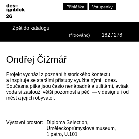
Přihláška
Vstupenky
Zpět do katalogu
182
/ 278
(filtrováno)
Ondřej Čižmář
Projekt vychází z poznání historického kontextu
a inspiruje se staršími přístupy využitelnými i dnes.
Současná pítka jsou často nenápadná a utilitární, avšak
voda si zaslouží větší pozornost a péči — v designu i od
měst a jejich obyvatel.
Výstavní prostor:
Diploma Selection,
Uměleckoprůmyslové museum,
1.patro, U.101