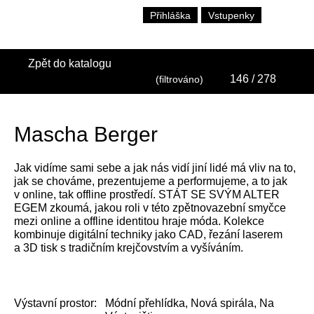
Přihláška
Vstupenky
Zpět do katalogu
146
/ 278
(filtrováno)
Mascha Berger
Jak vidíme sami sebe a jak nás vidí jiní lidé má vliv na to,
jak se chováme, prezentujeme a performujeme, a to jak
v online, tak offline prostředí. STÁT SE SVÝM ALTER
EGEM zkoumá, jakou roli v této zpětnovazební smyčce
mezi online a offline identitou hraje móda. Kolekce
kombinuje digitální techniky jako CAD, řezání laserem
a 3D tisk s tradičním krejčovstvím a vyšíváním.
Výstavní prostor:
Módní přehlídka, Nová spirála, Na