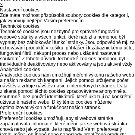
×
Nastavení cookies
Zde máte možnost přizpůsobit soubory cookies dle kategorií,
jak vyhovují nejlépe Vašim preferencím.
Technické cookies
Technické cookies jsou nezbytné pro správné fungování
webové stránky a všech funkcí, které nabízí a nemohou být
vypnuty bez zablokování funkcí stránky. Jsou odpovědné mj. za
uchovávání produktů v košíku, přihlášení k zákaznickému účtu,
fungování filtrů, nákupní proces nebo ukládání nastavení
soukromí. Z tohoto důvodu technické cookies nemohou být
individuálně deaktivovány nebo aktivovány a jsou aktivní vždy
Analytické cookies
Analytické cookies nám umožňují měření výkonu našeho webu
a našich reklamních kampaní. Jejich pomocí určujeme počet
návštěv a zdroje návštěv našich internetových stránek. Data
získaná pomocí těchto cookies zpracováváme anonymně a
souhrnně, bez použití identifikátorů, které ukazují na konkrétní
uživatelé našeho webu. Díky těmto cookies můžeme
optimalizovat výkon a funkčnost našich stránek.
Preferenční cookies
Preferenční cookies umožňují, aby si webová stránka
zapamatovala informace, které mění, jak se webová stránka
chová nebo jak vypadá. Je to například Vámi preferovaný
jazyk, měna, oblíbené nebo naposledy prohlížené produkty