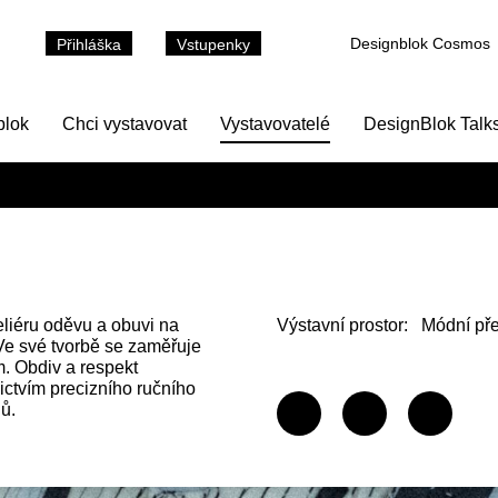
Designblok Cosmos
Přihláška
Vstupenky
blok
Chci vystavovat
Vystavovatelé
DesignBlok Talk
liéru oděvu a obuvi na
Výstavní prostor:
Módní pře
e své tvorbě se zaměřuje
. Obdiv a respekt
ictvím precizního ručního
ů.