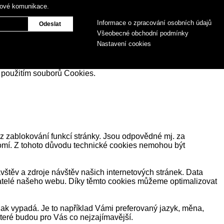
gové komunikace.
Informace o zpracování osobních údajů
Všeobecné obchodní podmínky
Nastavení cookies
 použitím souborů Cookies.
z zablokování funkcí stránky. Jsou odpovědné mj. za
romí. Z tohoto důvodu technické cookies nemohou být
těv a zdroje návštěv našich internetových stránek. Data
ivatelé našeho webu. Díky těmto cookies můžeme optimalizovat
ak vypadá. Je to například Vámi preferovaný jazyk, měna,
eré budou pro Vás co nejzajímavější.