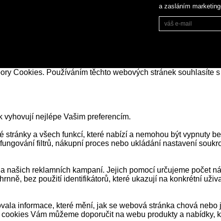
a zasláním marketin
bory Cookies. Používáním těchto webových stránek souhlasíte s
k vyhovují nejlépe Vašim preferencím.
stránky a všech funkcí, které nabízí a nemohou být vypnuty be
 fungování filtrů, nákupní proces nebo ukládání nastavení souk
našich reklamních kampaní. Jejich pomocí určujeme počet návš
ně, bez použití identifikátorů, které ukazují na konkrétní už
ala informace, které mění, jak se webová stránka chová nebo j
 cookies Vám můžeme doporučit na webu produkty a nabídky, kt