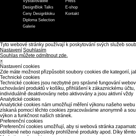
Vystavovatelé
Press
DesignBlok Talks
E-shop
Ceny Designbloku
Kontakt
Diploma Selection
Galerie
Tyto webové stránky používají k poskytování svých služeb sou
Nastavení
Souhlasím
Souhlas můžete odmítnout zde.
×
Nastavení cookies
Zde máte možnost přizpůsobit soubory cookies dle kategorií, ja
Technické cookies
Technické cookies jsou nezbytné pro správné fungování webové 
uchovávání produktů v košíku, přihlášení k zákaznickému účtu,
individuálně deaktivovány nebo aktivovány a jsou aktivní vždy
Analytické cookies
Analytické cookies nám umožňují měření výkonu našeho webu a 
získaná pomocí těchto cookies zpracováváme anonymně a souhrn
výkon a funkčnost našich stránek.
Preferenční cookies
Preferenční cookies umožňují, aby si webová stránka zapamatov
oblíbené nebo naposledy prohlížené produkty apod. Díky těmto