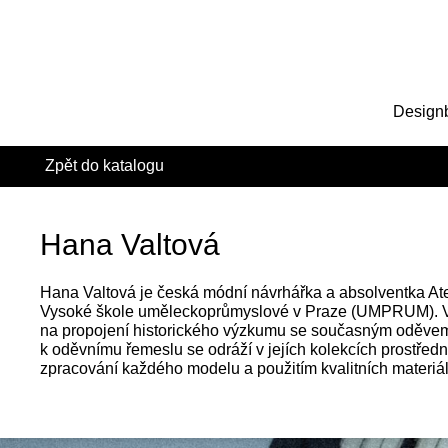
Design
Zpět do katalogu
Hana Valtová
Hana Valtová je česká módní návrhářka a absolventka Ate
Vysoké škole uměleckoprůmyslové v Praze (UMPRUM). V
na propojení historického výzkumu se současným oděvem
k oděvnímu řemeslu se odráží v jejích kolekcích prostředn
zpracování každého modelu a použitím kvalitních materiál