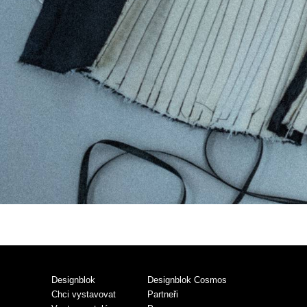
Designblok
Designblok Cosmos
Chci vystavovat
Partneři