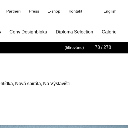
Partneři
Press
E-shop
Kontakt
English
s
Ceny Designbloku
Diploma Selection
Galerie
78
/ 278
(filtrováno)
hlídka, Nová spirála, Na Výstavišti