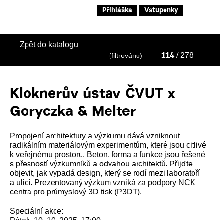
Přihláška
Vstupenky
Zpět do katalogu
/ 278
(filtrováno)
114
Kloknerův ústav ČVUT x
Goryczka & Melter
Propojení architektury a výzkumu dává vzniknout
radikálním materiálovým experimentům, které jsou citlivé
k veřejnému prostoru. Beton, forma a funkce jsou řešené
s přesností výzkumníků a odvahou architektů. Přijďte
objevit, jak vypadá design, který se rodí mezi laboratoří
a ulicí. Prezentovaný výzkum vzniká za podpory NCK
centra pro průmyslový 3D tisk (P3DT).
Speciální akce: