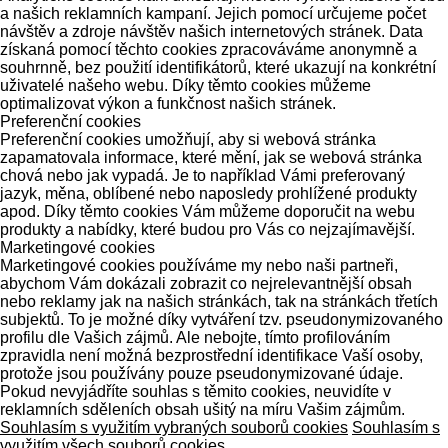
a našich reklamních kampaní. Jejich pomocí určujeme počet
návštěv a zdroje návštěv našich internetových stránek. Data
získaná pomocí těchto cookies zpracováváme anonymně a
souhrnně, bez použití identifikátorů, které ukazují na konkrétní
uživatelé našeho webu. Díky těmto cookies můžeme
optimalizovat výkon a funkčnost našich stránek.
Preferenční cookies
Preferenční cookies umožňují, aby si webová stránka
zapamatovala informace, které mění, jak se webová stránka
chová nebo jak vypadá. Je to například Vámi preferovaný
jazyk, měna, oblíbené nebo naposledy prohlížené produkty
apod. Díky těmto cookies Vám můžeme doporučit na webu
produkty a nabídky, které budou pro Vás co nejzajímavější.
Marketingové cookies
Marketingové cookies používáme my nebo naši partneři,
abychom Vám dokázali zobrazit co nejrelevantnější obsah
nebo reklamy jak na našich stránkách, tak na stránkách třetích
subjektů. To je možné díky vytváření tzv. pseudonymizovaného
profilu dle Vašich zájmů. Ale nebojte, tímto profilováním
zpravidla není možná bezprostřední identifikace Vaší osoby,
protože jsou používány pouze pseudonymizované údaje.
Pokud nevyjádříte souhlas s těmito cookies, neuvidíte v
reklamních sděleních obsah ušitý na míru Vašim zájmům.
Souhlasím s využitím vybraných souborů cookies
Souhlasím s
využitím všech souborů cookies