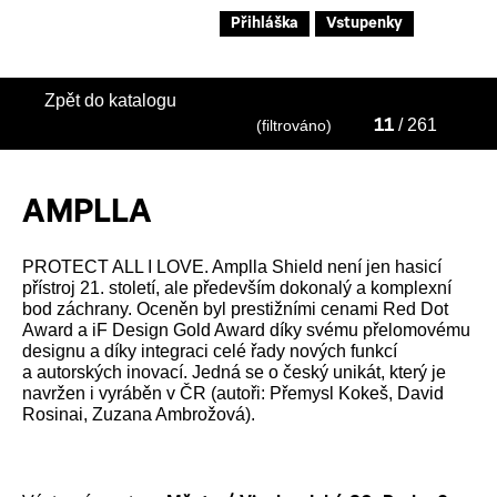
Přihláška
Vstupenky
Zpět do katalogu
/ 261
(filtrováno)
11
AMPLLA
PROTECT ALL I LOVE. Amplla Shield není jen hasicí
přístroj 21. století, ale především dokonalý a komplexní
bod záchrany. Oceněn byl prestižními cenami Red Dot
Award a iF Design Gold Award díky svému přelomovému
designu a díky integraci celé řady nových funkcí
a autorských inovací. Jedná se o český unikát, který je
navržen i vyráběn v ČR (autoři: Přemysl Kokeš, David
Rosinai, Zuzana Ambrožová).