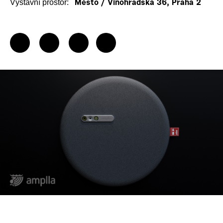
Výstavní prostor:
Město / Vinohradská 36, Praha 2