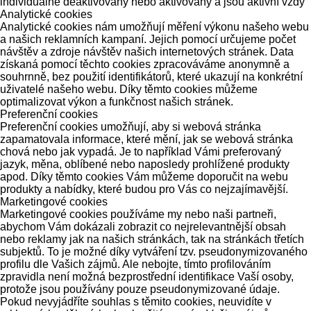
individuálně deaktivovány nebo aktivovány a jsou aktivní vždy
Analytické cookies
Analytické cookies nám umožňují měření výkonu našeho webu
a našich reklamních kampaní. Jejich pomocí určujeme počet
návštěv a zdroje návštěv našich internetových stránek. Data
získaná pomocí těchto cookies zpracováváme anonymně a
souhrnně, bez použití identifikátorů, které ukazují na konkrétní
uživatelé našeho webu. Díky těmto cookies můžeme
optimalizovat výkon a funkčnost našich stránek.
Preferenční cookies
Preferenční cookies umožňují, aby si webová stránka
zapamatovala informace, které mění, jak se webová stránka
chová nebo jak vypadá. Je to například Vámi preferovaný
jazyk, měna, oblíbené nebo naposledy prohlížené produkty
apod. Díky těmto cookies Vám můžeme doporučit na webu
produkty a nabídky, které budou pro Vás co nejzajímavější.
Marketingové cookies
Marketingové cookies používáme my nebo naši partneři,
abychom Vám dokázali zobrazit co nejrelevantnější obsah
nebo reklamy jak na našich stránkách, tak na stránkách třetích
subjektů. To je možné díky vytváření tzv. pseudonymizovaného
profilu dle Vašich zájmů. Ale nebojte, tímto profilováním
zpravidla není možná bezprostřední identifikace Vaší osoby,
protože jsou používány pouze pseudonymizované údaje.
Pokud nevyjádříte souhlas s těmito cookies, neuvidíte v