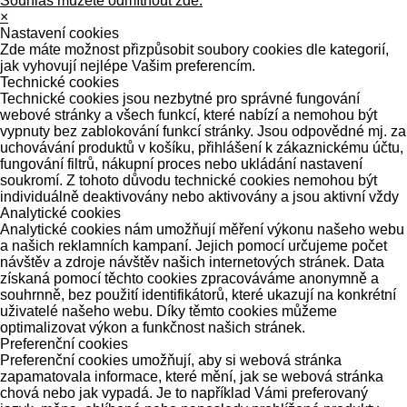
Souhlas můžete odmítnout zde.
×
Nastavení cookies
Zde máte možnost přizpůsobit soubory cookies dle kategorií,
jak vyhovují nejlépe Vašim preferencím.
Technické cookies
Technické cookies jsou nezbytné pro správné fungování
webové stránky a všech funkcí, které nabízí a nemohou být
vypnuty bez zablokování funkcí stránky. Jsou odpovědné mj. za
uchovávání produktů v košíku, přihlášení k zákaznickému účtu,
fungování filtrů, nákupní proces nebo ukládání nastavení
soukromí. Z tohoto důvodu technické cookies nemohou být
individuálně deaktivovány nebo aktivovány a jsou aktivní vždy
Analytické cookies
Analytické cookies nám umožňují měření výkonu našeho webu
a našich reklamních kampaní. Jejich pomocí určujeme počet
návštěv a zdroje návštěv našich internetových stránek. Data
získaná pomocí těchto cookies zpracováváme anonymně a
souhrnně, bez použití identifikátorů, které ukazují na konkrétní
uživatelé našeho webu. Díky těmto cookies můžeme
optimalizovat výkon a funkčnost našich stránek.
Preferenční cookies
Preferenční cookies umožňují, aby si webová stránka
zapamatovala informace, které mění, jak se webová stránka
chová nebo jak vypadá. Je to například Vámi preferovaný