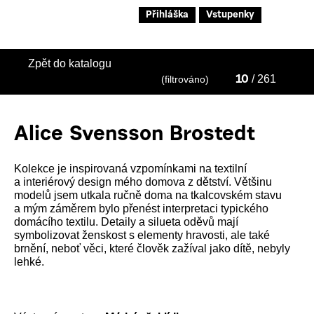
Přihláška
Vstupenky
Zpět do katalogu
/ 261
(filtrováno)
10
Alice Svensson Brostedt
Kolekce je inspirovaná vzpomínkami na textilní
a interiérový design mého domova z dětství. Většinu
modelů jsem utkala ručně doma na tkalcovském stavu
a mým záměrem bylo přenést interpretaci typického
domácího textilu. Detaily a silueta oděvů mají
symbolizovat ženskost s elementy hravosti, ale také
brnění, neboť věci, které člověk zažíval jako dítě, nebyly
lehké.