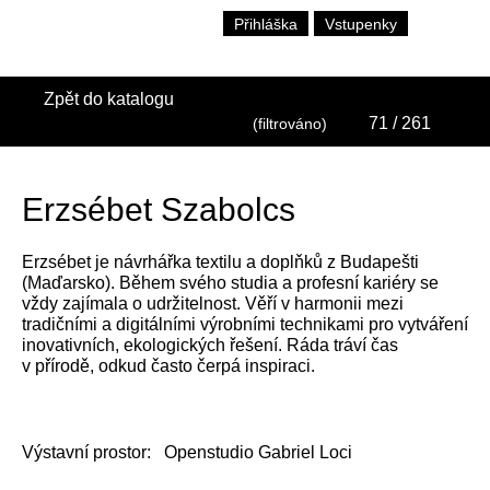
Přihláška
Vstupenky
Zpět do katalogu
71
/ 261
(filtrováno)
Erzsébet Szabolcs
Erzsébet je návrhářka textilu a doplňků z Budapešti
(Maďarsko). Během svého studia a profesní kariéry se
vždy zajímala o udržitelnost. Věří v harmonii mezi
tradičními a digitálními výrobními technikami pro vytváření
inovativních, ekologických řešení. Ráda tráví čas
v přírodě, odkud často čerpá inspiraci.
Výstavní prostor:
Openstudio Gabriel Loci