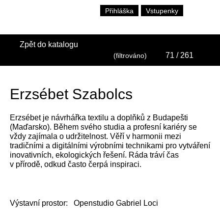
Přihláška
Vstupenky
Zpět do katalogu
71
/ 261
(filtrováno)
Erzsébet Szabolcs
Erzsébet je návrhářka textilu a doplňků z Budapešti
(Maďarsko). Během svého studia a profesní kariéry se
vždy zajímala o udržitelnost. Věří v harmonii mezi
tradičními a digitálními výrobními technikami pro vytváření
inovativních, ekologických řešení. Ráda tráví čas
v přírodě, odkud často čerpá inspiraci.
Výstavní prostor:
Openstudio Gabriel Loci