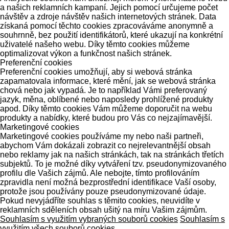
a našich reklamních kampaní. Jejich pomocí určujeme počet
návštěv a zdroje návštěv našich internetových stránek. Data
získaná pomocí těchto cookies zpracováváme anonymně a
souhrnně, bez použití identifikátorů, které ukazují na konkrétní
uživatelé našeho webu. Díky těmto cookies můžeme
optimalizovat výkon a funkčnost našich stránek.
Preferenční cookies
Preferenční cookies umožňují, aby si webová stránka
zapamatovala informace, které mění, jak se webová stránka
chová nebo jak vypadá. Je to například Vámi preferovaný
jazyk, měna, oblíbené nebo naposledy prohlížené produkty
apod. Díky těmto cookies Vám můžeme doporučit na webu
produkty a nabídky, které budou pro Vás co nejzajímavější.
Marketingové cookies
Marketingové cookies používáme my nebo naši partneři,
abychom Vám dokázali zobrazit co nejrelevantnější obsah
nebo reklamy jak na našich stránkách, tak na stránkách třetích
subjektů. To je možné díky vytváření tzv. pseudonymizovaného
profilu dle Vašich zájmů. Ale nebojte, tímto profilováním
zpravidla není možná bezprostřední identifikace Vaší osoby,
protože jsou používány pouze pseudonymizované údaje.
Pokud nevyjádříte souhlas s těmito cookies, neuvidíte v
reklamních sděleních obsah ušitý na míru Vašim zájmům.
Souhlasím s využitím vybraných souborů cookies
Souhlasím s
využitím všech souborů cookies