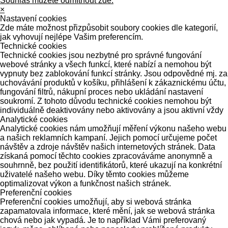
Souhlas můžete odmítnout zde.
×
Nastavení cookies
Zde máte možnost přizpůsobit soubory cookies dle kategorií,
jak vyhovují nejlépe Vašim preferencím.
Technické cookies
Technické cookies jsou nezbytné pro správné fungování
webové stránky a všech funkcí, které nabízí a nemohou být
vypnuty bez zablokování funkcí stránky. Jsou odpovědné mj. za
uchovávání produktů v košíku, přihlášení k zákaznickému účtu,
fungování filtrů, nákupní proces nebo ukládání nastavení
soukromí. Z tohoto důvodu technické cookies nemohou být
individuálně deaktivovány nebo aktivovány a jsou aktivní vždy
Analytické cookies
Analytické cookies nám umožňují měření výkonu našeho webu
a našich reklamních kampaní. Jejich pomocí určujeme počet
návštěv a zdroje návštěv našich internetových stránek. Data
získaná pomocí těchto cookies zpracováváme anonymně a
souhrnně, bez použití identifikátorů, které ukazují na konkrétní
uživatelé našeho webu. Díky těmto cookies můžeme
optimalizovat výkon a funkčnost našich stránek.
Preferenční cookies
Preferenční cookies umožňují, aby si webová stránka
zapamatovala informace, které mění, jak se webová stránka
chová nebo jak vypadá. Je to například Vámi preferovaný