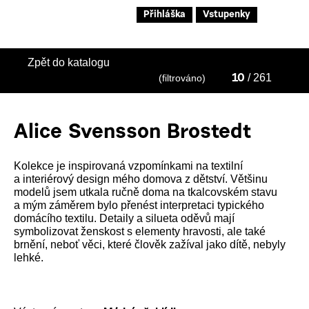
Přihláška
Vstupenky
Zpět do katalogu
/ 261
(filtrováno)
10
Alice Svensson Brostedt
Kolekce je inspirovaná vzpomínkami na textilní
a interiérový design mého domova z dětství. Většinu
modelů jsem utkala ručně doma na tkalcovském stavu
a mým záměrem bylo přenést interpretaci typického
domácího textilu. Detaily a silueta oděvů mají
symbolizovat ženskost s elementy hravosti, ale také
brnění, neboť věci, které člověk zažíval jako dítě, nebyly
lehké.