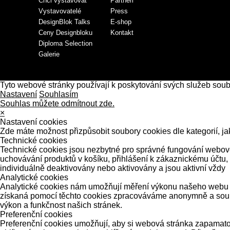
Chci vystavovat
Partneři
Vystavovatelé
Press
DesignBlok Talks
E-shop
Ceny Designbloku
Kontakt
Diploma Selection
Galerie
Tyto webové stránky používají k poskytování svých služeb sou
Nastavení
Souhlasím
Souhlas můžete odmítnout zde.
×
Nastavení cookies
Zde máte možnost přizpůsobit soubory cookies dle kategorií, ja
Technické cookies
Technické cookies jsou nezbytné pro správné fungování webové 
uchovávání produktů v košíku, přihlášení k zákaznickému účtu,
individuálně deaktivovány nebo aktivovány a jsou aktivní vždy
Analytické cookies
Analytické cookies nám umožňují měření výkonu našeho webu a 
získaná pomocí těchto cookies zpracováváme anonymně a souhrn
výkon a funkčnost našich stránek.
Preferenční cookies
Preferenční cookies umožňují, aby si webová stránka zapamatov