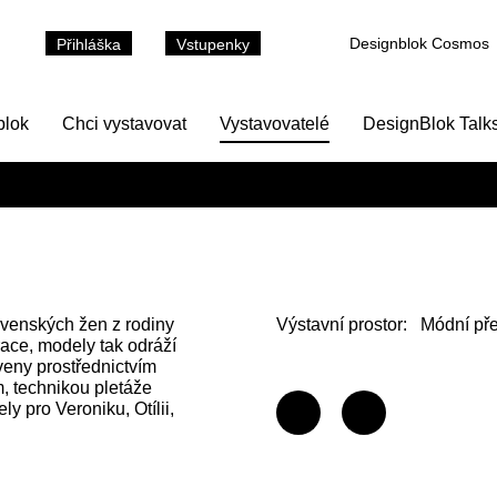
Designblok Cosmos
Přihláška
Vstupenky
blok
Chci vystavovat
Vystavovatelé
DesignBlok Talk
ovenských žen z rodiny
Výstavní prostor:
Módní pře
race, modely tak odráží
oveny prostřednictvím
, technikou pletáže
y pro Veroniku, Otílii,