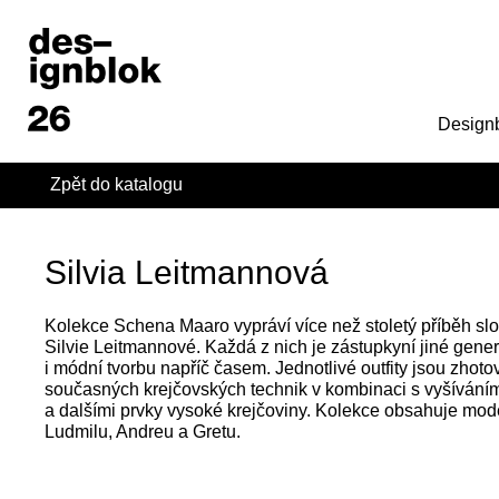
Design
Zpět do katalogu
Silvia Leitmannová
Kolekce Schena Maaro vypráví více než stoletý příběh sl
Silvie Leitmannové. Každá z nich je zástupkyní jiné gene
i módní tvorbu napříč časem. Jednotlivé outfity jsou zhot
současných krejčovských technik v kombinaci s vyšíváním
a dalšími prvky vysoké krejčoviny. Kolekce obsahuje model
Ludmilu, Andreu a Gretu.