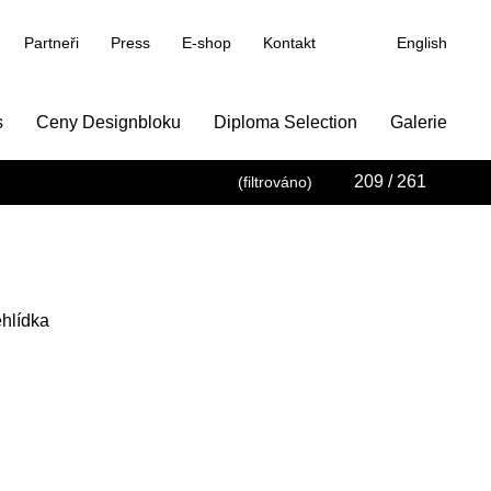
Partneři
Press
E-shop
Kontakt
English
s
Ceny Designbloku
Diploma Selection
Galerie
209
/ 261
(filtrováno)
hlídka