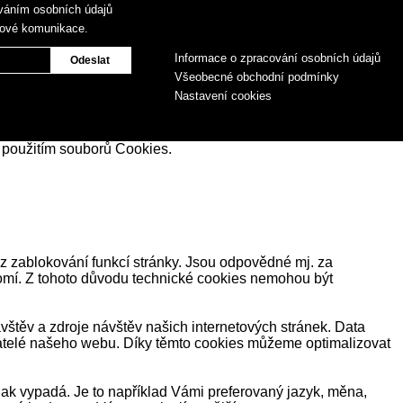
váním osobních údajů
gové komunikace.
Informace o zpracování osobních údajů
Všeobecné obchodní podmínky
Nastavení cookies
 použitím souborů Cookies.
z zablokování funkcí stránky. Jsou odpovědné mj. za
romí. Z tohoto důvodu technické cookies nemohou být
těv a zdroje návštěv našich internetových stránek. Data
ivatelé našeho webu. Díky těmto cookies můžeme optimalizovat
ak vypadá. Je to například Vámi preferovaný jazyk, měna,