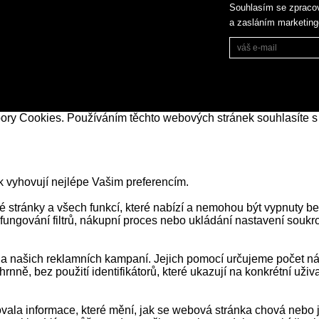
Souhlasím se zpraco
a zasláním marketin
bory Cookies. Používáním těchto webových stránek souhlasíte s
k vyhovují nejlépe Vašim preferencím.
stránky a všech funkcí, které nabízí a nemohou být vypnuty be
 fungování filtrů, nákupní proces nebo ukládání nastavení souk
našich reklamních kampaní. Jejich pomocí určujeme počet návš
ně, bez použití identifikátorů, které ukazují na konkrétní už
ala informace, které mění, jak se webová stránka chová nebo j