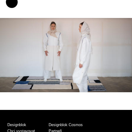
Designblok
Designblok Cosmos
Chci vystavovat
Partneři