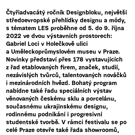
Čtyřiadvacátý ročník Designbloku, největší
středoevropské přehlídky designu a módy,
s tématem LES proběhne od 5. do 9. října
2022 ve dvou výstavních prostorech:
Gabriel Loci v Holečkově ulici
a Uměleckoprůmyslovém museu v Praze.
Novinky představí přes 178 vystavujících
z řad etablovaných firem, značek, studií,
nezávislých tvůrců, talentovaných nováčků
i mezinárodních hvězd. Bohatý program
nabídne také řadu speciálních výstav
věnovaných českému sklu a porcelánu,
současnému ukrajinskému designu,
rodinnému podnikání i progresivní
studentské tvorbě. V rámci festivalu se po
celé Praze otevře také řada showroomů,