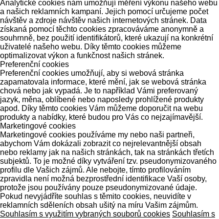
Analytické cookies nám umožňují měření výkonu našeho webu
a našich reklamních kampaní. Jejich pomocí určujeme počet
návštěv a zdroje návštěv našich internetových stránek. Data
získaná pomocí těchto cookies zpracováváme anonymně a
souhrnně, bez použití identifikátorů, které ukazují na konkrétní
uživatelé našeho webu. Díky těmto cookies můžeme
optimalizovat výkon a funkčnost našich stránek.
Preferenční cookies
Preferenční cookies umožňují, aby si webová stránka
zapamatovala informace, které mění, jak se webová stránka
chová nebo jak vypadá. Je to například Vámi preferovaný
jazyk, měna, oblíbené nebo naposledy prohlížené produkty
apod. Díky těmto cookies Vám můžeme doporučit na webu
produkty a nabídky, které budou pro Vás co nejzajímavější.
Marketingové cookies
Marketingové cookies používáme my nebo naši partneři,
abychom Vám dokázali zobrazit co nejrelevantnější obsah
nebo reklamy jak na našich stránkách, tak na stránkách třetích
subjektů. To je možné díky vytváření tzv. pseudonymizovaného
profilu dle Vašich zájmů. Ale nebojte, tímto profilováním
zpravidla není možná bezprostřední identifikace Vaší osoby,
protože jsou používány pouze pseudonymizované údaje.
Pokud nevyjádříte souhlas s těmito cookies, neuvidíte v
reklamních sděleních obsah ušitý na míru Vašim zájmům.
Souhlasím s využitím vybraných souborů cookies
Souhlasím s