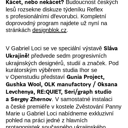
Budoucnost českých
Kácet, nebo nekácet?
lesů rozsekne diskuze týdeníku Reflex
s profesionálními dřevorubci. Kompletní
doprovodný program najdete už nyní na
stránkách
designblok.cz
.
V Gabriel Loci se ve speciální výstavě
Sláva
předvede sedm progresivních
Ukrajině!
ukrajinských designérů, studií a značek. Pod
kurátorským výběrem studia Ihor se
v Openstudiu představí
Gunia Project,
Gushka Wool, OLK manufactory / Oksana
Levchenya, RE:QUIET, Seri/graph studio
. V samostatné instalaci
a Sergey Zhernov
a české premiéře v kostele Zvěstování Panny
Marie u Gabriel Loci nabídneme exkluzivní
pohled na práci jedné z hlavních
protagonistek současného ukrajinského