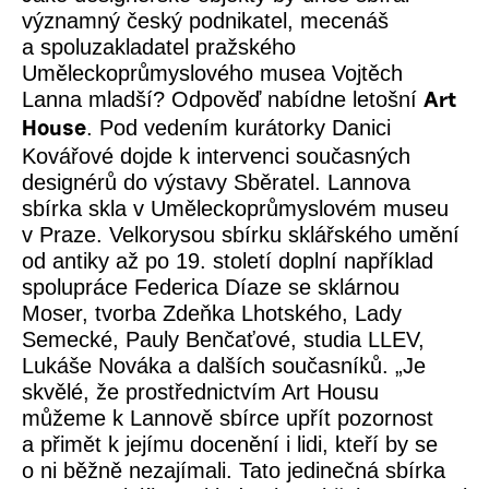
významný český podnikatel, mecenáš
a spoluzakladatel pražského
Uměleckoprůmyslového musea Vojtěch
Lanna mladší? Odpověď nabídne letošní
Art
. Pod vedením kurátorky Danici
House
Kovářové dojde k intervenci současných
designérů do výstavy
Sběratel. Lannova
sbírka skla
v Uměleckoprůmyslovém museu
v Praze. Velkorysou sbírku sklářského umění
od antiky až po 19. století doplní například
spolupráce Federica Díaze se sklárnou
Moser, tvorba Zdeňka Lhotského, Lady
Semecké, Pauly Benčaťové, studia LLEV,
Lukáše Nováka a dalších současníků.
„Je
skvělé, že prostřednictvím Art Housu
můžeme k Lannově sbírce upřít pozornost
a přimět k jejímu docenění i lidi, kteří by se
o ni běžně nezajímali. Tato jedinečná sbírka