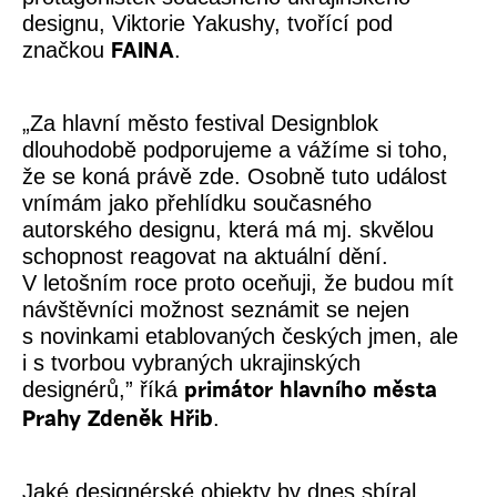
designu,
Viktorie Yakushy
, tvořící pod
značkou
.
FAINA
„Za hlavní město festival Designblok
dlouhodobě podporujeme a vážíme si toho,
že se koná právě zde. Osobně tuto událost
vnímám jako přehlídku současného
autorského designu, která má mj. skvělou
schopnost reagovat na aktuální dění.
V letošním roce proto oceňuji, že budou mít
návštěvníci možnost seznámit se nejen
s novinkami etablovaných českých jmen, ale
i s tvorbou vybraných ukrajinských
designérů,”
říká
primátor hlavního města
.
Prahy Zdeněk Hřib
Jaké designérské objekty by dnes sbíral