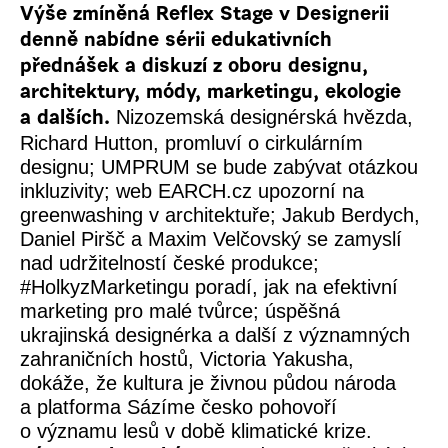
Výše zmíněná Reflex Stage v Designerii
denně nabídne sérii edukativních
přednášek a diskuzí z oboru designu,
architektury, módy, marketingu, ekologie
Nizozemská designérská hvězda,
a dalších.
Richard Hutton, promluví o cirkulárním
designu; UMPRUM se bude zabývat otázkou
inkluzivity; web EARCH.cz upozorní na
greenwashing v architektuře; Jakub Berdych,
Daniel Piršč a Maxim Velčovský se zamyslí
nad udržitelností české produkce;
#HolkyzMarketingu poradí, jak na efektivní
marketing pro malé tvůrce; úspěšná
ukrajinská designérka a další z významných
zahraničních hostů, Victoria Yakusha,
dokáže, že kultura je živnou půdou národa
a platforma Sázíme česko pohovoří
o významu lesů v době klimatické krize.