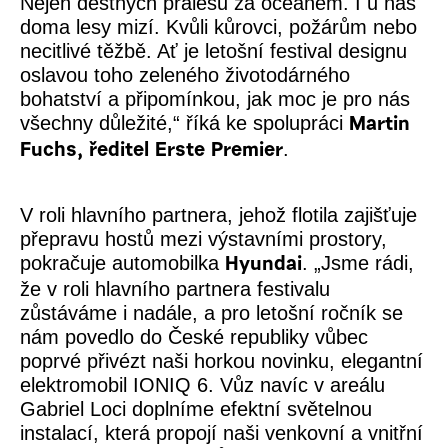
Nejen deštných pralesů za oceánem. I u nás
doma lesy mizí. Kvůli kůrovci, požárům nebo
necitlivé těžbě. Ať je letošní festival designu
oslavou toho zeleného životodárného
bohatství a připomínkou, jak moc je pro nás
všechny důležité,
“ říká ke spolupráci
Martin
.
Fuchs, ředitel Erste Premier
V roli hlavního partnera, jehož flotila zajišťuje
přepravu hostů mezi výstavními prostory,
pokračuje automobilka
.
„Jsme rádi,
Hyundai
že v roli hlavního partnera festivalu
zůstáváme i nadále, a pro letošní ročník se
nám povedlo do České republiky vůbec
poprvé přivézt naši horkou novinku, elegantní
elektromobil IONIQ 6. Vůz navíc v areálu
Gabriel Loci doplníme efektní světelnou
instalací, která propojí naši venkovní a vnitřní