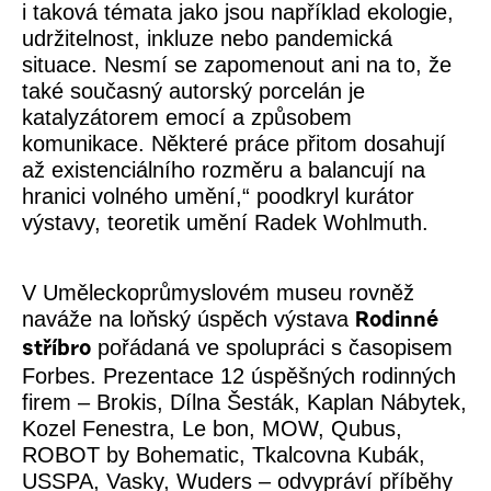
i taková témata jako jsou například ekologie,
udržitelnost, inkluze nebo pandemická
situace. Nesmí se zapomenout ani na to, že
také současný autorský porcelán je
katalyzátorem emocí a způsobem
komunikace. Některé práce přitom dosahují
až existenciálního rozměru a balancují na
hranici volného umění,
“ poodkryl kurátor
výstavy, teoretik umění Radek Wohlmuth.
V Uměleckoprůmyslovém museu rovněž
naváže na loňský úspěch výstava
Rodinné
pořádaná ve spolupráci s časopisem
stříbro
Forbes. Prezentace 12 úspěšných rodinných
firem – Brokis, Dílna Šesták, Kaplan Nábytek,
Kozel Fenestra, Le bon, MOW, Qubus,
ROBOT by Bohematic, Tkalcovna Kubák,
USSPA, Vasky, Wuders – odvypráví příběhy