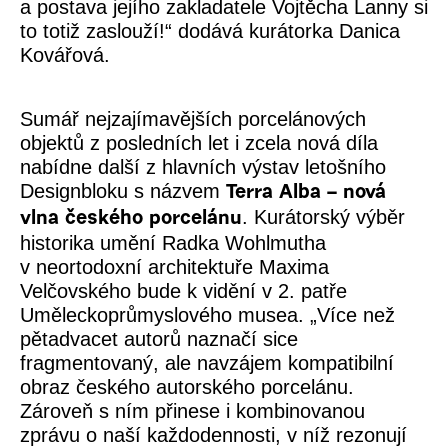
a postava jejího zakladatele Vojtěcha Lanny si
to totiž zaslouží!
“ dodává kurátorka Danica
Kovářová.
Sumář nejzajímavějších porcelánových
objektů z posledních let i zcela nová díla
nabídne další z hlavních výstav letošního
Designbloku s názvem
Terra Alba – nová
. Kurátorský výběr
vlna českého porcelánu
historika umění Radka Wohlmutha
v neortodoxní architektuře Maxima
Velčovského bude k vidění v 2. patře
Uměleckoprůmyslového musea.
„Více než
pětadvacet autorů naznačí sice
fragmentovaný, ale navzájem kompatibilní
obraz českého autorského porcelánu.
Zároveň s ním přinese i kombinovanou
zprávu o naší každodennosti, v níž rezonují