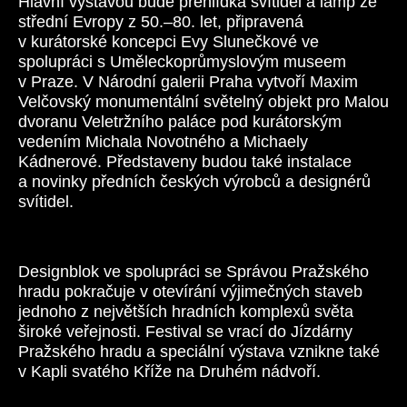
Hlavní výstavou bude přehlídka svítidel a lamp ze
střední Evropy z 50.–80. let, připravená
v kurátorské koncepci Evy Slunečkové ve
spolupráci s Uměleckoprůmyslovým museem
v Praze. V Národní galerii Praha vytvoří Maxim
Velčovský monumentální světelný objekt pro Malou
dvoranu Veletržního paláce pod kurátorským
vedením Michala Novotného a Michaely
Kádnerové. Představeny budou také instalace
a novinky předních českých výrobců a designérů
svítidel.
Designblok ve spolupráci se Správou Pražského
hradu pokračuje v otevírání výjimečných staveb
jednoho z největších hradních komplexů světa
široké veřejnosti. Festival se vrací do Jízdárny
Pražského hradu a speciální výstava vznikne také
v Kapli svatého Kříže na Druhém nádvoří.