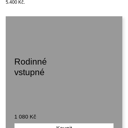
5.400 Kč.
Rodinné
vstupné
1 080 Kč