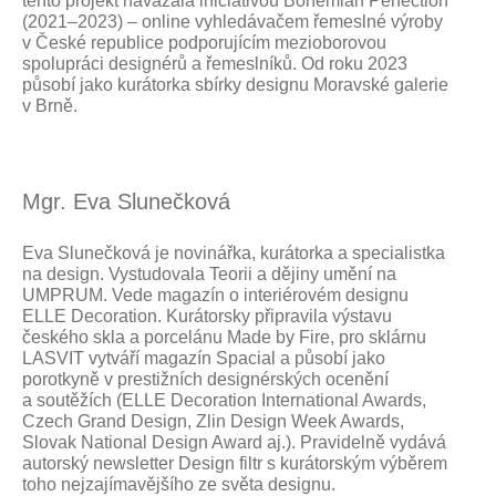
tento projekt navázala iniciativou Bohemian Perfection
(2021–2023) – online vyhledávačem řemeslné výroby
v České republice podporujícím mezioborovou
spolupráci designérů a řemeslníků. Od roku 2023
působí jako kurátorka sbírky designu Moravské galerie
v Brně.
Mgr. Eva Slunečková
Eva Slunečková je novinářka, kurátorka a specialistka
na design. Vystudovala Teorii a dějiny umění na
UMPRUM. Vede magazín o interiérovém designu
ELLE Decoration. Kurátorsky připravila výstavu
českého skla a porcelánu Made by Fire, pro sklárnu
LASVIT vytváří magazín Spacial a působí jako
porotkyně v prestižních designérských ocenění
a soutěžích (ELLE Decoration International Awards,
Czech Grand Design, Zlin Design Week Awards,
Slovak National Design Award aj.). Pravidelně vydává
autorský newsletter Design filtr s kurátorským výběrem
toho nejzajímavějšího ze světa designu.