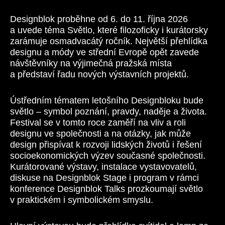
Designblok proběhne od 6. do 11. října 2026
a uvede téma Světlo, které filozoficky i kurátorsky
zarámuje osmadvacátý ročník. Největší přehlídka
designu a módy ve střední Evropě opět zavede
návštěvníky na výjimečná pražská místa
a představí řadu nových výstavních projektů.
Ústředním tématem letošního Designbloku bude
světlo – symbol poznání, pravdy, naděje a života.
Festival se v tomto roce zaměří na vliv a roli
designu ve společnosti a na otázky, jak může
design přispívat k rozvoji lidských životů i řešení
socioekonomických výzev současné společnosti.
Kurátorované výstavy, instalace vystavovatelů,
diskuse na Designblok Stage i program v rámci
konference Designblok Talks prozkoumají světlo
v praktickém i symbolickém smyslu.