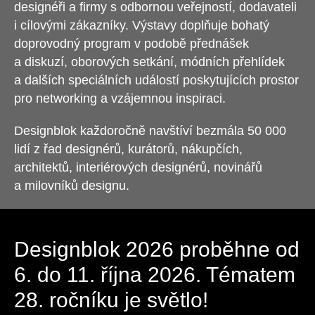
designéři a firmy s odbornou veřejností, dodavateli
i cílovými zákazníky. Výstavy doplňuje bohatý
doprovodný program v podobě přednášek
a diskuzí, oborových setkání, módních přehlídek
a dalších speciálních událostí poskytujících prostor
pro networking a vzájemnou inspiraci.
Designblok každoročně navštíví bezmála 50 000
lidí z řad designérů, kurátorů, nákupčích,
architektů, interiérových designérů, novinářů
a milovníků designu.
Designblok 2026 proběhne od
6. do 11. října 2026. Tématem
28. ročníku je světlo!