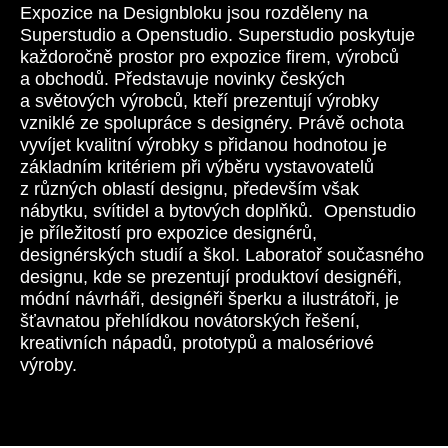
Expozice na Designbloku jsou rozděleny na
Superstudio a Openstudio.
Superstudio
poskytuje
každoročně prostor pro expozice firem, výrobců
a obchodů. Představuje novinky českých
a světových výrobců, kteří prezentují výrobky
vzniklé ze spolupráce s designéry. Právě ochota
vyvíjet kvalitní výrobky s přidanou hodnotou je
základním kritériem při výběru vystavovatelů
z různých oblastí designu, především však
nábytku, svítidel a bytových doplňků.
Openstudio
je příležitostí pro expozice designérů,
designérských studií a škol. Laboratoř současného
designu, kde se prezentují produktoví designéři,
módní návrháři, designéři šperku a ilustrátoři, je
šťavnatou přehlídkou novátorských řešení,
kreativních nápadů, prototypů a malosériové
výroby.