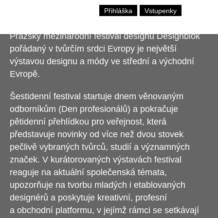
Přihláška
Vstupenky
Pražský mezinárodní festival designu Designblok
pořádaný v tvůrčím srdci Evropy je největší
výstavou designu a módy ve střední a východní
Evropě.
Šestidenní festival startuje dnem věnovaným
odborníkům (Den profesionálů) a pokračuje
pětidenní přehlídkou pro veřejnost, která
představuje novinky od více než dvou stovek
pečlivě vybraných tvůrců, studií a významných
značek. V kurátorovaných výstavách festival
reaguje na aktuální společenská témata,
upozorňuje na tvorbu mladých i etablovaných
designérů a poskytuje kreativní, profesní
a obchodní platformu, v jejímž rámci se setkávají