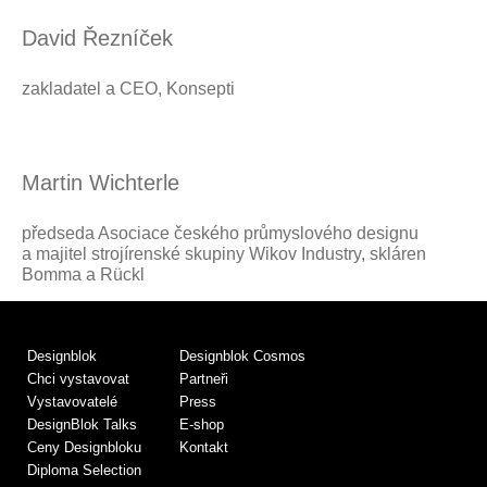
David Řezníček
zakladatel a CEO, Konsepti
Martin Wichterle
předseda Asociace českého průmyslového designu
a majitel strojírenské skupiny Wikov Industry, skláren
Bomma a Rückl
Designblok
Designblok Cosmos
Chci vystavovat
Partneři
Vystavovatelé
Press
DesignBlok Talks
E-shop
Ceny Designbloku
Kontakt
Diploma Selection