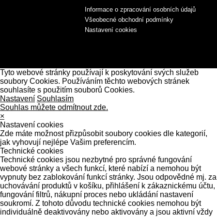
Informace o zpracování osobních údajů
Všeobecné obchodní podmínky
Nastavení cookies
Tyto webové stránky používají k poskytování svých služeb
soubory Cookies. Používáním těchto webových stránek
souhlasíte s použitím souborů Cookies.
Nastavení
Souhlasím
Souhlas můžete odmítnout zde.
×
Nastavení cookies
Zde máte možnost přizpůsobit soubory cookies dle kategorií,
jak vyhovují nejlépe Vašim preferencím.
Technické cookies
Technické cookies jsou nezbytné pro správné fungování
webové stránky a všech funkcí, které nabízí a nemohou být
vypnuty bez zablokování funkcí stránky. Jsou odpovědné mj. za
uchovávání produktů v košíku, přihlášení k zákaznickému účtu,
fungování filtrů, nákupní proces nebo ukládání nastavení
soukromí. Z tohoto důvodu technické cookies nemohou být
individuálně deaktivovány nebo aktivovány a jsou aktivní vždy