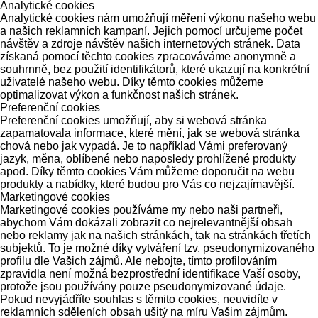
Analytické cookies
Analytické cookies nám umožňují měření výkonu našeho webu
a našich reklamních kampaní. Jejich pomocí určujeme počet
návštěv a zdroje návštěv našich internetových stránek. Data
získaná pomocí těchto cookies zpracováváme anonymně a
souhrnně, bez použití identifikátorů, které ukazují na konkrétní
uživatelé našeho webu. Díky těmto cookies můžeme
optimalizovat výkon a funkčnost našich stránek.
Preferenční cookies
Preferenční cookies umožňují, aby si webová stránka
zapamatovala informace, které mění, jak se webová stránka
chová nebo jak vypadá. Je to například Vámi preferovaný
jazyk, měna, oblíbené nebo naposledy prohlížené produkty
apod. Díky těmto cookies Vám můžeme doporučit na webu
produkty a nabídky, které budou pro Vás co nejzajímavější.
Marketingové cookies
Marketingové cookies používáme my nebo naši partneři,
abychom Vám dokázali zobrazit co nejrelevantnější obsah
nebo reklamy jak na našich stránkách, tak na stránkách třetích
subjektů. To je možné díky vytváření tzv. pseudonymizovaného
profilu dle Vašich zájmů. Ale nebojte, tímto profilováním
zpravidla není možná bezprostřední identifikace Vaší osoby,
protože jsou používány pouze pseudonymizované údaje.
Pokud nevyjádříte souhlas s těmito cookies, neuvidíte v
reklamních sděleních obsah ušitý na míru Vašim zájmům.